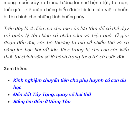
mong muốn xảy ra trong tương lai như bệnh tật, tai nạn,
tuổi già…. sẽ giúp chúng hiểu được lợi ích của việc chuẩn
bị tài chính cho những tình huống này.
Trên đây là 4 điều mà cha mẹ cần lưu tâm để có thể dạy
trẻ quản lý tài chính cá nhân sớm và hiệu quả. Ở giai
đoạn đầu đời, các bé thường tò mò về nhiều thứ và có
năng lực học hỏi rất lớn. Việc trang bị cho con các kiến
thức tài chính sớm sẽ là hành trang theo trẻ cả cuộc đời.
Xem thêm:
Kinh nghiệm chuyển tiền cho phụ huynh có con du
học
Đến đất Tây Tạng, quay về hơi thở
Sống êm đềm ở Vũng Tàu