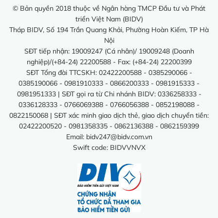
© Bản quyền 2018 thuộc về Ngân hàng TMCP Đầu tư và Phát
triển Việt Nam (BIDV)
Tháp BIDV, Số 194 Trần Quang Khải, Phường Hoàn Kiếm, TP Hà
Nội
SĐT tiếp nhận: 19009247 (Cá nhân)/ 19009248 (Doanh
nghiệp)/(+84-24) 22200588 - Fax: (+84-24) 22200399
SĐT Tổng đài TTCSKH: 02422200588 - 0385290066 -
0385190066 - 0981910333 - 0866200333 - 0981915333 -
0981951333 | SĐT gọi ra từ Chi nhánh BIDV: 0336258333 -
0336128333 - 0766069388 - 0766056388 - 0852198088 -
0822150068 | SĐT xác minh giao dịch thẻ, giao dịch chuyển tiền:
02422200520 - 0981358335 - 0862136388 - 0862159399
Email:
bidv247@bidv.com.vn
Swift code: BIDVVNVX