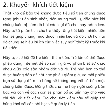
2. Khuyến khích tiết kiệm
Thật khó để bảo trẻ không được tiêu số tiền chúng được
tặng (như tiền sinh nhật, tiền mừng tuổi….), đặc biệt khi
chúng luôn bị cám dỗ bởi các loại đồ chơi hay bánh kẹo.
Hãy từ từ phân tích cho trẻ thấy rằng tiết kiệm nhiều tiền
hơn sẽ giúp chúng mua được nhiều kẹo và đồ chơi hơn, từ
đó chúng sẽ hiểu lợi ích của việc suy nghĩ thật kỹ trước khi
tiêu tiền.
Hãy tạo cơ hội để trẻ kiếm thêm tiền. Trẻ lớn có thể được
phép dùng internet để so sánh giá và phân biệt sự khác
nhau giữa các sản phẩm đắt và rẻ. Trẻ nhỏ hơn có thể
được hướng dẫn để cắt các phiếu giảm giá, và mỗi phiếu
bạn sử dụng để mua hàng sẽ tương ứng với số tiền mặt
chúng kiếm được. Đồng thời, cha mẹ hãy ngồi xuống bàn
bạc với con về cách con sẽ phân bổ số tiền này cho việc
chi tiêu và tiết kiệm. Trò chơi tiết kiệm này sẽ giúp trẻ
hứng khởi với các bài học về quản lý tiền.