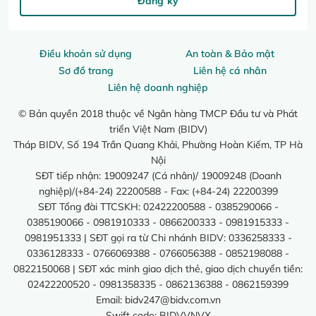
Đăng ký
Điều khoản sử dụng
An toàn & Bảo mật
Sơ đồ trang
Liên hệ cá nhân
Liên hệ doanh nghiệp
© Bản quyền 2018 thuộc về Ngân hàng TMCP Đầu tư và Phát
triển Việt Nam (BIDV)
Tháp BIDV, Số 194 Trần Quang Khải, Phường Hoàn Kiếm, TP Hà
Nội
SĐT tiếp nhận: 19009247 (Cá nhân)/ 19009248 (Doanh
nghiệp)/(+84-24) 22200588 - Fax: (+84-24) 22200399
SĐT Tổng đài TTCSKH: 02422200588 - 0385290066 -
0385190066 - 0981910333 - 0866200333 - 0981915333 -
0981951333 | SĐT gọi ra từ Chi nhánh BIDV: 0336258333 -
0336128333 - 0766069388 - 0766056388 - 0852198088 -
0822150068 | SĐT xác minh giao dịch thẻ, giao dịch chuyển tiền:
02422200520 - 0981358335 - 0862136388 - 0862159399
Email:
bidv247@bidv.com.vn
Swift code: BIDVVNVX