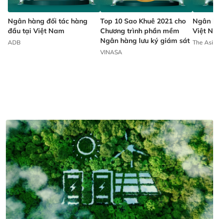
 tác hàng
Top 10 Sao Khuê 2021 cho
Ngân hàng lưu ký tốt nhấ
am
Chương trình phần mềm
Việt Nam
Ngân hàng lưu ký giám sát
The Asian Banker
VINASA