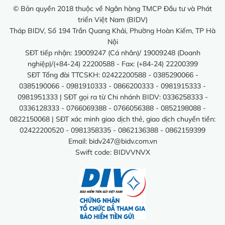
© Bản quyền 2018 thuộc về Ngân hàng TMCP Đầu tư và Phát
triển Việt Nam (BIDV)
Tháp BIDV, Số 194 Trần Quang Khải, Phường Hoàn Kiếm, TP Hà
Nội
SĐT tiếp nhận: 19009247 (Cá nhân)/ 19009248 (Doanh
nghiệp)/(+84-24) 22200588 - Fax: (+84-24) 22200399
SĐT Tổng đài TTCSKH: 02422200588 - 0385290066 -
0385190066 - 0981910333 - 0866200333 - 0981915333 -
0981951333 | SĐT gọi ra từ Chi nhánh BIDV: 0336258333 -
0336128333 - 0766069388 - 0766056388 - 0852198088 -
0822150068 | SĐT xác minh giao dịch thẻ, giao dịch chuyển tiền:
02422200520 - 0981358335 - 0862136388 - 0862159399
Email:
bidv247@bidv.com.vn
Swift code: BIDVVNVX