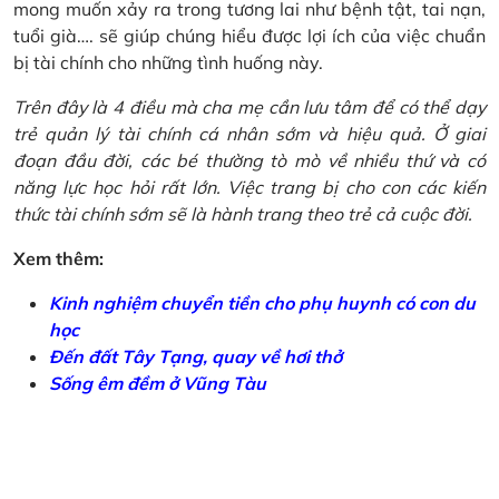
mong muốn xảy ra trong tương lai như bệnh tật, tai nạn,
tuổi già…. sẽ giúp chúng hiểu được lợi ích của việc chuẩn
bị tài chính cho những tình huống này.
Trên đây là 4 điều mà cha mẹ cần lưu tâm để có thể dạy
trẻ quản lý tài chính cá nhân sớm và hiệu quả. Ở giai
đoạn đầu đời, các bé thường tò mò về nhiều thứ và có
năng lực học hỏi rất lớn. Việc trang bị cho con các kiến
thức tài chính sớm sẽ là hành trang theo trẻ cả cuộc đời.
Xem thêm:
Kinh nghiệm chuyển tiền cho phụ huynh có con du
học
Đến đất Tây Tạng, quay về hơi thở
Sống êm đềm ở Vũng Tàu