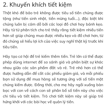
2. Khuyến khích tiết kiệm
Thật khó để bảo trẻ không được tiêu số tiền chúng được
tặng (như tiền sinh nhật, tiền mừng tuổi….), đặc biệt khi
chúng luôn bị cám dỗ bởi các loại đồ chơi hay bánh kẹo.
Hãy từ từ phân tích cho trẻ thấy rằng tiết kiệm nhiều tiền
hơn sẽ giúp chúng mua được nhiều kẹo và đồ chơi hơn, từ
đó chúng sẽ hiểu lợi ích của việc suy nghĩ thật kỹ trước khi
tiêu tiền.
Hãy tạo cơ hội để trẻ kiếm thêm tiền. Trẻ lớn có thể được
phép dùng internet để so sánh giá và phân biệt sự khác
nhau giữa các sản phẩm đắt và rẻ. Trẻ nhỏ hơn có thể
được hướng dẫn để cắt các phiếu giảm giá, và mỗi phiếu
bạn sử dụng để mua hàng sẽ tương ứng với số tiền mặt
chúng kiếm được. Đồng thời, cha mẹ hãy ngồi xuống bàn
bạc với con về cách con sẽ phân bổ số tiền này cho việc
chi tiêu và tiết kiệm. Trò chơi tiết kiệm này sẽ giúp trẻ
hứng khởi với các bài học về quản lý tiền.