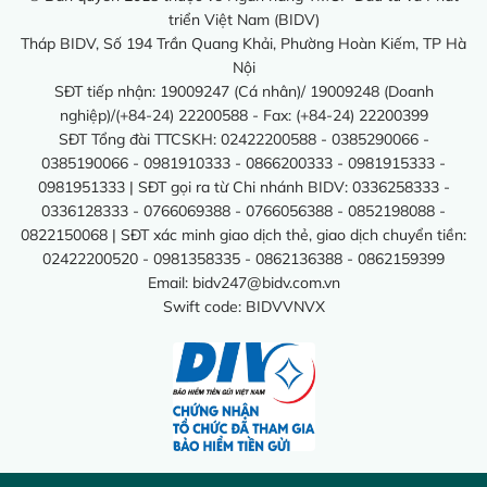
triển Việt Nam (BIDV)
Tháp BIDV, Số 194 Trần Quang Khải, Phường Hoàn Kiếm, TP Hà
Nội
SĐT tiếp nhận: 19009247 (Cá nhân)/ 19009248 (Doanh
nghiệp)/(+84-24) 22200588 - Fax: (+84-24) 22200399
SĐT Tổng đài TTCSKH: 02422200588 - 0385290066 -
0385190066 - 0981910333 - 0866200333 - 0981915333 -
0981951333 | SĐT gọi ra từ Chi nhánh BIDV: 0336258333 -
0336128333 - 0766069388 - 0766056388 - 0852198088 -
0822150068 | SĐT xác minh giao dịch thẻ, giao dịch chuyển tiền:
02422200520 - 0981358335 - 0862136388 - 0862159399
Email:
bidv247@bidv.com.vn
Swift code: BIDVVNVX