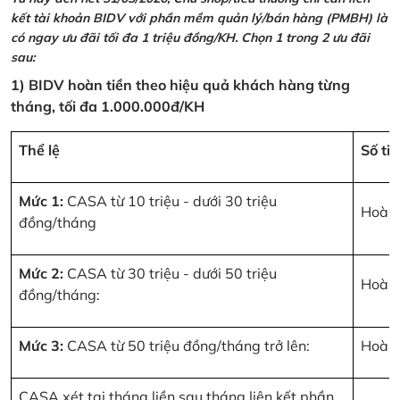
kết tài khoản BIDV với phần mềm quản lý/bán hàng (PMBH) là
có ngay ưu đãi tối đa 1 triệu đồng/KH. Chọn 1 trong 2 ưu đãi
sau:
1) BIDV hoàn tiền theo hiệu quả khách hàng từng
tháng, tối đa 1.000.000đ/KH
Thể lệ
Số ti
Mức 1:
CASA từ 10 triệu - dưới 30 triệu
Hoàn 
đồng/tháng
Mức 2:
CASA từ 30 triệu - dưới 50 triệu
Hoàn 
đồng/tháng:
Mức 3:
CASA từ 50 triệu đồng/tháng trở lên:
Hoàn 
CASA xét tại tháng liền sau tháng liên kết phần