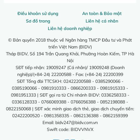
Điều khoản sử dụng
An toàn & Bảo mật
Sơ đồ trang
Liên hệ cá nhân
Liên hệ doanh nghiệp
© Bản quyền 2018 thuộc về Ngân hàng TMCP Đầu tư và Phát
triển Việt Nam (BIDV)
Tháp BIDV, Số 194 Trần Quang Khải, Phường Hoàn Kiếm, TP Hà
Nội
SĐT tiếp nhận: 19009247 (Cá nhân)/ 19009248 (Doanh
nghiệp)/(+84-24) 22200588 - Fax: (+84-24) 22200399
SĐT Tổng đài TTCSKH: 02422200588 - 0385290066 -
0385190066 - 0981910333 - 0866200333 - 0981915333 -
0981951333 | SĐT gọi ra từ Chi nhánh BIDV: 0336258333 -
0336128333 - 0766069388 - 0766056388 - 0852198088 -
0822150068 | SĐT xác minh giao dịch thẻ, giao dịch chuyển tiền:
02422200520 - 0981358335 - 0862136388 - 0862159399
Email:
bidv247@bidv.com.vn
Swift code: BIDVVNVX