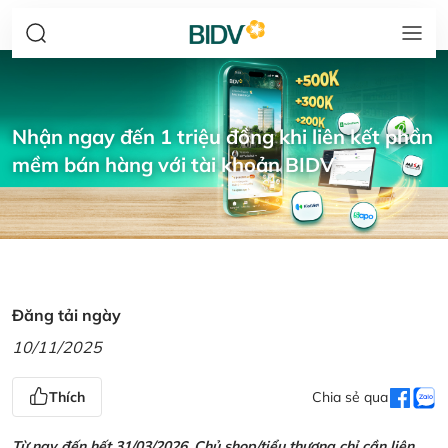
Nhận ngay đến 1 triệu đồng khi liên kết phần
mềm bán hàng với tài khoản BIDV
Đăng tải ngày
10/11/2025
Thích
Chia sẻ qua
Từ nay đến hết 31/03/2026, Chủ shop/tiểu thương chỉ cần liên