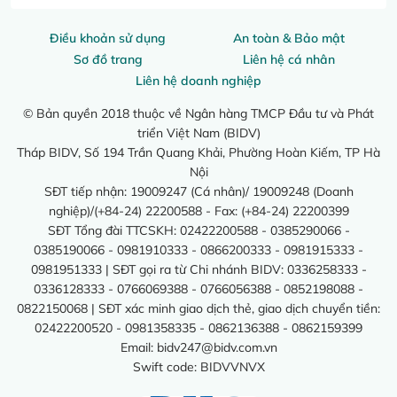
Điều khoản sử dụng
An toàn & Bảo mật
Sơ đồ trang
Liên hệ cá nhân
Liên hệ doanh nghiệp
© Bản quyền 2018 thuộc về Ngân hàng TMCP Đầu tư và Phát
triển Việt Nam (BIDV)
Tháp BIDV, Số 194 Trần Quang Khải, Phường Hoàn Kiếm, TP Hà
Nội
SĐT tiếp nhận: 19009247 (Cá nhân)/ 19009248 (Doanh
nghiệp)/(+84-24) 22200588 - Fax: (+84-24) 22200399
SĐT Tổng đài TTCSKH: 02422200588 - 0385290066 -
0385190066 - 0981910333 - 0866200333 - 0981915333 -
0981951333 | SĐT gọi ra từ Chi nhánh BIDV: 0336258333 -
0336128333 - 0766069388 - 0766056388 - 0852198088 -
0822150068 | SĐT xác minh giao dịch thẻ, giao dịch chuyển tiền:
02422200520 - 0981358335 - 0862136388 - 0862159399
Email:
bidv247@bidv.com.vn
Swift code: BIDVVNVX