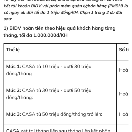
kết tài khoản BIDV với phần mềm quản lý/bán hàng (PMBH) là
có ngay ưu đãi tối đa 1 triệu đồng/KH. Chọn 1 trong 2 ưu đãi
sau:
1) BIDV hoàn tiền theo hiệu quả khách hàng từng
tháng, tối đa 1.000.000đ/KH
Thể lệ
Số ti
Mức 1:
CASA từ 10 triệu - dưới 30 triệu
Hoàn 
đồng/tháng
Mức 2:
CASA từ 30 triệu - dưới 50 triệu
Hoàn 
đồng/tháng:
Mức 3:
CASA từ 50 triệu đồng/tháng trở lên:
Hoàn 
CASA xét tại tháng liền sau tháng liên kết phần