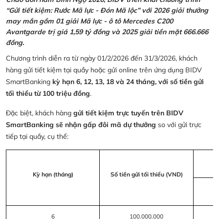
“Gửi tiết kiệm: Rước Mã lực - Đón Mã lộc” với 2026 giải thưởng
may mắn gồm 01 giải Mã lực - ô tô Mercedes C200
Avantgarde trị giá 1,59 tỷ đồng và 2025 giải tiền mặt 666.666
đồng.
Chương trình diễn ra từ ngày 01/2/2026 đến 31/3/2026, khách
hàng gửi tiết kiệm tại quầy hoặc gửi online trên ứng dụng BIDV
SmartBanking
kỳ hạn 6, 12, 13, 18 và 24 tháng, với số tiền gửi
tối thiểu từ 100 triệu đồng
.
Đặc biệt, khách hàng
gửi tiết kiệm trực tuyến trên BIDV
SmartBanking sẽ nhận gấp đôi mã dự thưởng
so với gửi trực
tiếp tại quầy, cụ thể:
Kỳ hạn (tháng)
Số tiền gửi tối thiểu (VND)
6
100.000.000