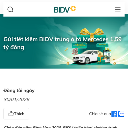
Gửi tiết kiệm BIDV trúng ô tô Mercedes 1,59
tỷ đồng
Đăng tải ngày
30/01/2026
Thích
Chia sẻ qua
Chào đón năm Bính Ngọ 2026, BIDV triển khai chương trình