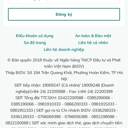
Đăng ký
Điều khoản sử dụng
An toàn & Bảo mật
Sơ đồ trang
Liên hệ cá nhân
Liên hệ doanh nghiệp
© Bản quyền 2018 thuộc về Ngân hàng TMCP Đầu tư và Phát
triển Việt Nam (BIDV)
Tháp BIDV, Số 194 Trần Quang Khải, Phường Hoàn Kiếm, TP Hà
Nội
SĐT tiếp nhận: 19009247 (Cá nhân)/ 19009248 (Doanh
nghiệp)/(+84-24) 22200588 - Fax: (+84-24) 22200399
SĐT Tổng đài TTCSKH: 02422200588 - 0385290066 -
0385190066 - 0981910333 - 0866200333 - 0981915333 -
0981951333 | SĐT gọi ra từ Chi nhánh BIDV: 0336258333 -
0336128333 - 0766069388 - 0766056388 - 0852198088 -
0822150068 | SĐT xác minh giao dịch thẻ, giao dịch chuyển tiền: