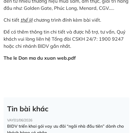
đến từ nhiều thương hiệu mua sắm, ẩm thực, giải trí hàng
đầu như: Golden Gate, Phúc Long, Menard, CGV…..
Chi tiết
thể lệ
chương trình đính kèm bài viết.
Để có thêm thông tin chi tiết và được hỗ trợ, tư vấn, Quý
khách vui lòng liên hệ Tổng đài CSKH 24/7: 1900 9247
hoặc chi nhánh BIDV gần nhất.
The le Don ma du xuan web.pdf
Tin bài khác
VAY
01/06/2026
BIDV triển khai gói vay ưu đãi “ngôi nhà đầu tiên” dành cho
khách hàng cá nhân