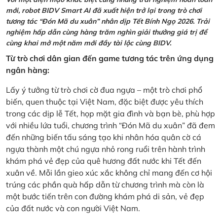
mới, robot BIDV Smart AI đã xuất hiện trở lại trong trò chơi
tương tác “Đón Mã du xuân” nhân dịp Tết Bính Ngọ 2026. Trải
nghiệm hấp dẫn cùng hàng trăm nghìn giải thưởng giá trị để
cùng khai mở một năm mới đầy tài lộc cùng BIDV.
Từ trò chơi dân gian đến game tương tác trên ứng dụng
ngân hàng:
Lấy ý tưởng từ trò chơi cờ đua ngựa – một trò chơi phổ
biến, quen thuộc tại Việt Nam, đặc biệt được yêu thích
trong các dịp lễ Tết, họp mặt gia đình và bạn bè, phù hợp
với nhiều lứa tuổi, chương trình “Đón Mã du xuân” đã đem
đến những biến tấu sáng tạo khi nhân hóa quân cờ cá
ngựa thành một chú ngựa nhỏ rong ruổi trên hành trình
khám phá vẻ đẹp của quê hương đất nước khi Tết đến
xuân về. Mỗi lần gieo xúc xắc không chỉ mang đến cơ hội
trúng các phần quà hấp dẫn từ chương trình mà còn là
một bước tiến trên con đường khám phá di sản, vẻ đẹp
của đất nước và con người Việt Nam.