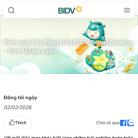
Rinh quà 3 tỷ đồng trên BIDV SmartBanking
– Đón Mã du xuân
Đăng tải ngày
02/02/2026
Thích
Chia sẻ qua
Với một diện mạo khác biệt cùng những trải nghiệm hoàn toàn