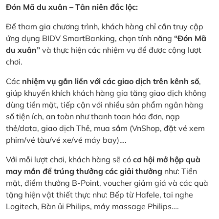
Đón Mã du xuân – Tân niên đắc lộc:
Để tham gia chương trình, khách hàng chỉ cần truy cập
ứng dụng BIDV SmartBanking, chọn tính năng
“Đón Mã
du xuân”
và thực hiện các nhiệm vụ để được cộng lượt
chơi.
Các
nhiệm vụ gắn liền với các giao dịch trên kênh số
,
giúp khuyến khích khách hàng gia tăng giao dịch không
dùng tiền mặt, tiếp cận với nhiều sản phẩm ngân hàng
số tiện ích, an toàn như thanh toan hóa đơn, nạp
thẻ/data, giao dịch Thẻ, mua sắm (VnShop, đặt vé xem
phim/vé tàu/vé xe/vé máy bay)….
Với mỗi lượt chơi, khách hàng sẽ có
cơ hội mở hộp quà
may mắn để trúng thưởng các giải thưởng
như: Tiền
mặt, điểm thưởng B-Point, voucher giảm giá và các quà
tặng hiện vật thiết thực như: Bếp từ Hafele, tai nghe
Logitech, Bàn ủi Philips, máy massage Philips….