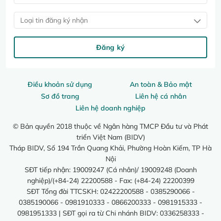
Loại tin đăng ký nhận
Đăng ký
Điều khoản sử dụng
An toàn & Bảo mật
Sơ đồ trang
Liên hệ cá nhân
Liên hệ doanh nghiệp
© Bản quyền 2018 thuộc về Ngân hàng TMCP Đầu tư và Phát
triển Việt Nam (BIDV)
Tháp BIDV, Số 194 Trần Quang Khải, Phường Hoàn Kiếm, TP Hà
Nội
SĐT tiếp nhận: 19009247 (Cá nhân)/ 19009248 (Doanh
nghiệp)/(+84-24) 22200588 - Fax: (+84-24) 22200399
SĐT Tổng đài TTCSKH: 02422200588 - 0385290066 -
0385190066 - 0981910333 - 0866200333 - 0981915333 -
0981951333 | SĐT gọi ra từ Chi nhánh BIDV: 0336258333 -