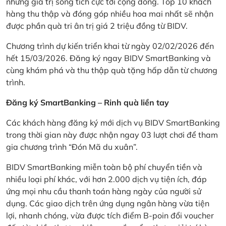
những giá trị sống tích cực tới cộng đồng. Top 10 khách
hàng thu thập và đóng góp nhiều hoa mai nhất sẽ nhận
được phần quà tri ân trị giá 2 triệu đồng từ BIDV.
Chương trình dự kiến triển khai từ ngày 02/02/2026 đến
hết 15/03/2026. Đăng ký ngay BIDV SmartBanking và
cùng khám phá và thu thập quà tặng hấp dẫn từ chương
trình.
Đăng ký SmartBanking – Rinh quà liền tay
Các khách hàng đăng ký mới dịch vụ BIDV SmartBanking
trong thời gian này được nhận ngay 03 lượt chơi để tham
gia chương trình “Đón Mã du xuân”.
BIDV SmartBanking miễn toàn bộ phí chuyển tiền và
nhiều loại phí khác, với hơn 2.000 dịch vụ tiện ích, đáp
ứng mọi nhu cầu thanh toán hàng ngày của người sử
dụng. Các giao dịch trên ứng dụng ngân hàng vừa tiện
lợi, nhanh chóng, vừa được tích điểm B-poin đổi voucher