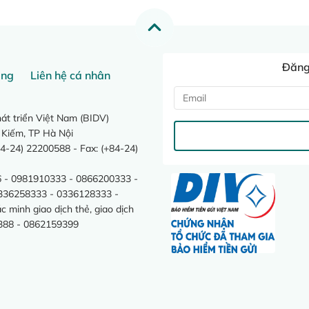
Đăng 
ang
Liên hệ cá nhân
t triển Việt Nam (BIDV)
 Kiếm, TP Hà Nội
4-24) 22200588 - Fax: (+84-24)
 - 0981910333 - 0866200333 -
0336258333 - 0336128333 -
minh giao dịch thẻ, giao dịch
388 - 0862159399