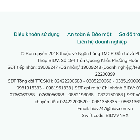
Điều khoản sử dụng
An toàn & Bảo mật
Sơ đồ tr
Liên hệ doanh nghiệp
© Bản quyền 2018 thuộc về Ngân hàng TMCP Đầu tư và Phá
Tháp BIDV, Số 194 Trần Quang Khải, Phường Hoàn
SĐT tiếp nhận: 19009247 (Cá nhân)/ 19009248 (Doanh nghiệp)/(+8
22200399
SĐT Tổng đài TTCSKH: 02422200588 - 0385290066 - 0385190066
0981915333 - 0981951333 | SĐT gọi ra từ Chi nhánh BIDV: 
0766069388 - 0766056388 - 0852198088 - 0822150068 | SĐT xác 
chuyển tiền: 02422200520 - 0981358335 - 0862136
Email:
bidv247@bidv.com.vn
Swift code: BIDVVNVX