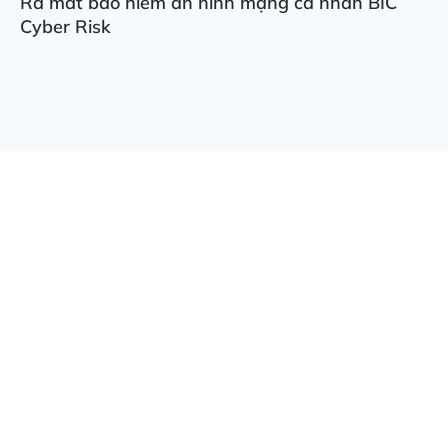
Ra mắt bảo hiểm an ninh mạng cá nhân BIC
Cyber Risk