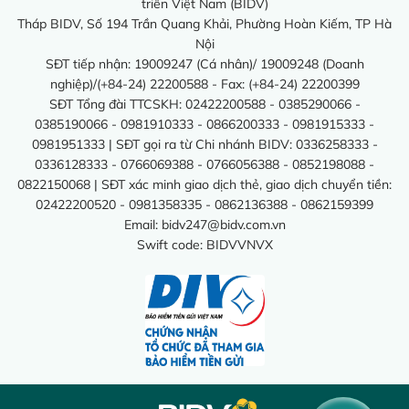
triển Việt Nam (BIDV)
Tháp BIDV, Số 194 Trần Quang Khải, Phường Hoàn Kiếm, TP Hà
Nội
SĐT tiếp nhận: 19009247 (Cá nhân)/ 19009248 (Doanh
nghiệp)/(+84-24) 22200588 - Fax: (+84-24) 22200399
SĐT Tổng đài TTCSKH: 02422200588 - 0385290066 -
0385190066 - 0981910333 - 0866200333 - 0981915333 -
0981951333 | SĐT gọi ra từ Chi nhánh BIDV: 0336258333 -
0336128333 - 0766069388 - 0766056388 - 0852198088 -
0822150068 | SĐT xác minh giao dịch thẻ, giao dịch chuyển tiền:
02422200520 - 0981358335 - 0862136388 - 0862159399
Email:
bidv247@bidv.com.vn
Swift code: BIDVVNVX