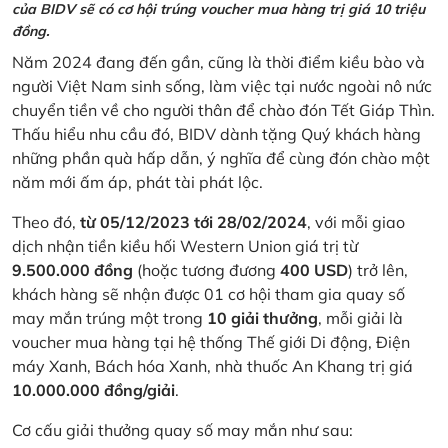
của BIDV sẽ có cơ hội trúng voucher mua hàng trị giá 10 triệu
đồng.
Năm 2024 đang đến gần, cũng là thời điểm kiều bào và
người Việt Nam sinh sống, làm việc tại nước ngoài nô nức
chuyển tiền về cho người thân để chào đón Tết Giáp Thìn.
Thấu hiểu nhu cầu đó, BIDV dành tặng Quý khách hàng
những phần quà hấp dẫn, ý nghĩa để cùng đón chào một
năm mới ấm áp, phát tài phát lộc.
Theo đó,
từ 05/12/2023 tới 28/02/2024
, với mỗi giao
dịch nhận tiền kiều hối Western Union giá trị từ
9.500.000 đồng
(hoặc tương đương
400 USD
) trở lên,
khách hàng sẽ nhận được 01 cơ hội tham gia quay số
may mắn trúng một trong
10 giải thưởng
, mỗi giải là
voucher mua hàng tại hệ thống Thế giới Di động, Điện
máy Xanh, Bách hóa Xanh, nhà thuốc An Khang trị giá
10.000.000 đồng/giải
.
Cơ cấu giải thưởng quay số may mắn như sau: