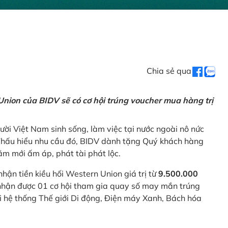
Chia sẻ qua
nion của BIDV sẽ có cơ hội trúng voucher mua hàng trị
ời Việt Nam sinh sống, làm việc tại nước ngoài nô nức
 Thấu hiểu nhu cầu đó, BIDV dành tặng Quý khách hàng
m mới ấm áp, phát tài phát lộc.
 nhận tiền kiều hối Western Union giá trị từ
9.500.000
ẽ nhận được 01 cơ hội tham gia quay số may mắn trúng
ại hệ thống Thế giới Di động, Điện máy Xanh, Bách hóa