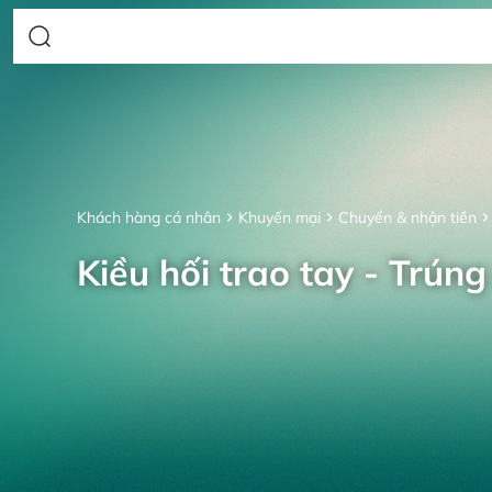
Khách hàng cá nhân
Khuyến mại
Chuyển & nhận tiền
Kiều hối trao tay - Trúng