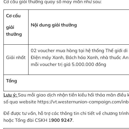
Cơ cấu giải thưởng quay số may mắn như sau:
Cơ cấu
Nội dung giải thưởng
giải
thưởng
02 voucher mua hàng tại hệ thống Thế giới di
Giải nhất
Điện máy Xanh, Bách hóa Xanh, nhà thuốc An
mỗi voucher trị giá 5.000.000 đồng
Tổng
Lưu ý:
Sau mỗi giao dịch nhận tiền kiều hối thỏa mãn điều 
số qua website
https://vt.westernunion-campaign.com/inb
Để được tư vấn, hỗ trợ các thông tin chi tiết về chương trì
hoặc Tổng đài CSKH 1
900 9247
.