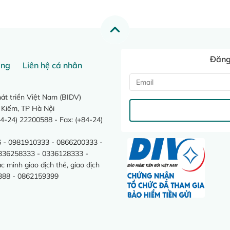
Đăng 
ang
Liên hệ cá nhân
t triển Việt Nam (BIDV)
 Kiếm, TP Hà Nội
4-24) 22200588 - Fax: (+84-24)
 - 0981910333 - 0866200333 -
0336258333 - 0336128333 -
minh giao dịch thẻ, giao dịch
388 - 0862159399