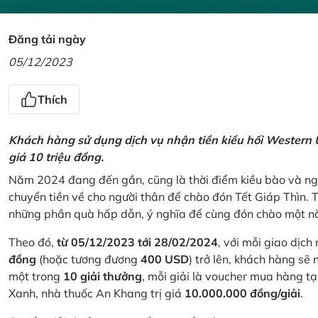
Đăng tải ngày
05/12/2023
Thích
Khách hàng sử dụng dịch vụ nhận tiền kiều hối Western U
giá 10 triệu đồng.
Năm 2024 đang đến gần, cũng là thời điểm kiều bào và ngư
chuyển tiền về cho người thân để chào đón Tết Giáp Thìn.
những phần quà hấp dẫn, ý nghĩa để cùng đón chào một nă
Theo đó,
từ 05/12/2023 tới 28/02/2024
, với mỗi giao dịch
đồng
(hoặc tương đương
400 USD
) trở lên, khách hàng s
một trong
10 giải thưởng
, mỗi giải là voucher mua hàng t
Xanh, nhà thuốc An Khang trị giá
10.000.000 đồng/giải
.