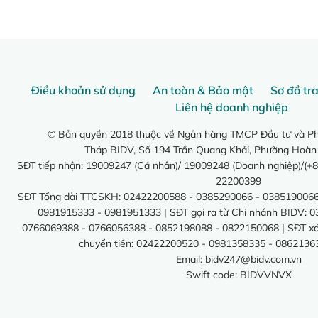
Điều khoản sử dụng
An toàn & Bảo mật
Sơ đồ tr
Liên hệ doanh nghiệp
© Bản quyền 2018 thuộc về Ngân hàng TMCP Đầu tư và Phá
Tháp BIDV, Số 194 Trần Quang Khải, Phường Hoàn
SĐT tiếp nhận: 19009247 (Cá nhân)/ 19009248 (Doanh nghiệp)/(+8
22200399
SĐT Tổng đài TTCSKH: 02422200588 - 0385290066 - 0385190066
0981915333 - 0981951333 | SĐT gọi ra từ Chi nhánh BIDV: 
0766069388 - 0766056388 - 0852198088 - 0822150068 | SĐT xác 
chuyển tiền: 02422200520 - 0981358335 - 0862136
Email:
bidv247@bidv.com.vn
Swift code: BIDVVNVX