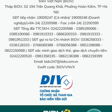
triển Việt Nam (BIDV)
Tháp BIDV, Số 194 Trần Quang Khải, Phường Hoàn Kiếm, TP Hà
Nội
SĐT tiếp nhận: 19009247 (Cá nhân)/ 19009248 (Doanh
nghiệp)/(+84-24) 22200588 - Fax: (+84-24) 22200399
SĐT Tổng đài TTCSKH: 02422200588 - 0385290066 -
0385190066 - 0981910333 - 0866200333 - 0981915333 -
0981951333 | SĐT gọi ra từ Chi nhánh BIDV: 0336258333 -
0336128333 - 0766069388 - 0766056388 - 0852198088 -
0822150068 | SĐT xác minh giao dịch thẻ, giao dịch chuyển tiền:
02422200520 - 0981358335 - 0862136388 - 0862159399
Email:
bidv247@bidv.com.vn
Swift code: BIDVVNVX