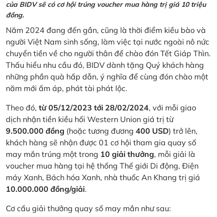
của BIDV sẽ có cơ hội trúng voucher mua hàng trị giá 10 triệu
đồng.
Năm 2024 đang đến gần, cũng là thời điểm kiều bào và
người Việt Nam sinh sống, làm việc tại nước ngoài nô nức
chuyển tiền về cho người thân để chào đón Tết Giáp Thìn.
Thấu hiểu nhu cầu đó, BIDV dành tặng Quý khách hàng
những phần quà hấp dẫn, ý nghĩa để cùng đón chào một
năm mới ấm áp, phát tài phát lộc.
Theo đó,
từ 05/12/2023 tới 28/02/2024
, với mỗi giao
dịch nhận tiền kiều hối Western Union giá trị từ
9.500.000 đồng
(hoặc tương đương
400 USD
) trở lên,
khách hàng sẽ nhận được 01 cơ hội tham gia quay số
may mắn trúng một trong
10 giải thưởng
, mỗi giải là
voucher mua hàng tại hệ thống Thế giới Di động, Điện
máy Xanh, Bách hóa Xanh, nhà thuốc An Khang trị giá
10.000.000 đồng/giải
.
Cơ cấu giải thưởng quay số may mắn như sau: