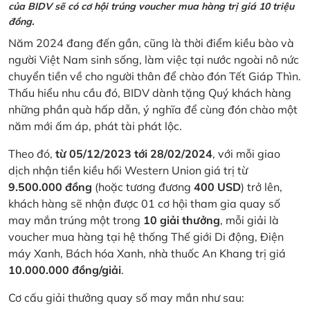
của BIDV sẽ có cơ hội trúng voucher mua hàng trị giá 10 triệu
đồng.
Năm 2024 đang đến gần, cũng là thời điểm kiều bào và
người Việt Nam sinh sống, làm việc tại nước ngoài nô nức
chuyển tiền về cho người thân để chào đón Tết Giáp Thìn.
Thấu hiểu nhu cầu đó, BIDV dành tặng Quý khách hàng
những phần quà hấp dẫn, ý nghĩa để cùng đón chào một
năm mới ấm áp, phát tài phát lộc.
Theo đó,
từ 05/12/2023 tới 28/02/2024
, với mỗi giao
dịch nhận tiền kiều hối Western Union giá trị từ
9.500.000 đồng
(hoặc tương đương
400 USD
) trở lên,
khách hàng sẽ nhận được 01 cơ hội tham gia quay số
may mắn trúng một trong
10 giải thưởng
, mỗi giải là
voucher mua hàng tại hệ thống Thế giới Di động, Điện
máy Xanh, Bách hóa Xanh, nhà thuốc An Khang trị giá
10.000.000 đồng/giải
.
Cơ cấu giải thưởng quay số may mắn như sau: