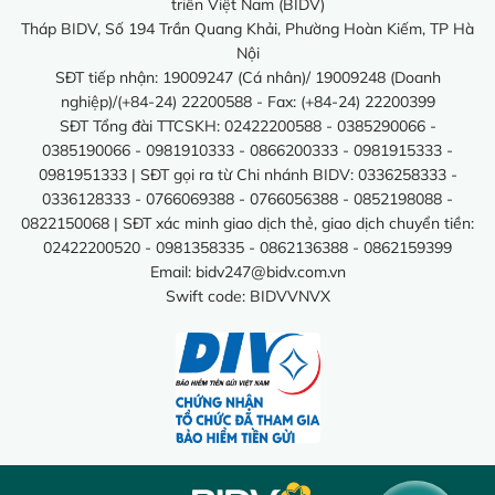
triển Việt Nam (BIDV)
Tháp BIDV, Số 194 Trần Quang Khải, Phường Hoàn Kiếm, TP Hà
Nội
SĐT tiếp nhận: 19009247 (Cá nhân)/ 19009248 (Doanh
nghiệp)/(+84-24) 22200588 - Fax: (+84-24) 22200399
SĐT Tổng đài TTCSKH: 02422200588 - 0385290066 -
0385190066 - 0981910333 - 0866200333 - 0981915333 -
0981951333 | SĐT gọi ra từ Chi nhánh BIDV: 0336258333 -
0336128333 - 0766069388 - 0766056388 - 0852198088 -
0822150068 | SĐT xác minh giao dịch thẻ, giao dịch chuyển tiền:
02422200520 - 0981358335 - 0862136388 - 0862159399
Email:
bidv247@bidv.com.vn
Swift code: BIDVVNVX