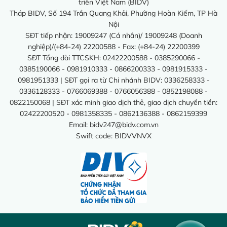
triển Việt Nam (BIDV)
Tháp BIDV, Số 194 Trần Quang Khải, Phường Hoàn Kiếm, TP Hà
Nội
SĐT tiếp nhận: 19009247 (Cá nhân)/ 19009248 (Doanh
nghiệp)/(+84-24) 22200588 - Fax: (+84-24) 22200399
SĐT Tổng đài TTCSKH: 02422200588 - 0385290066 -
0385190066 - 0981910333 - 0866200333 - 0981915333 -
0981951333 | SĐT gọi ra từ Chi nhánh BIDV: 0336258333 -
0336128333 - 0766069388 - 0766056388 - 0852198088 -
0822150068 | SĐT xác minh giao dịch thẻ, giao dịch chuyển tiền:
02422200520 - 0981358335 - 0862136388 - 0862159399
Email:
bidv247@bidv.com.vn
Swift code: BIDVVNVX