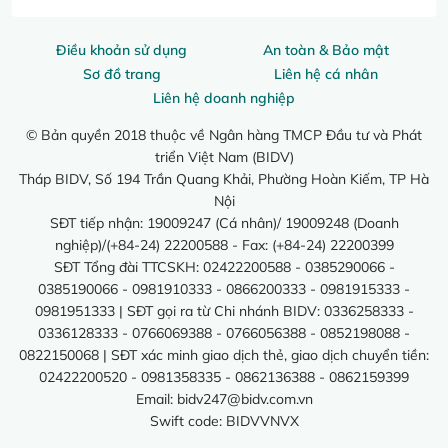
Điều khoản sử dụng
An toàn & Bảo mật
Sơ đồ trang
Liên hệ cá nhân
Liên hệ doanh nghiệp
© Bản quyền 2018 thuộc về Ngân hàng TMCP Đầu tư và Phát
triển Việt Nam (BIDV)
Tháp BIDV, Số 194 Trần Quang Khải, Phường Hoàn Kiếm, TP Hà
Nội
SĐT tiếp nhận: 19009247 (Cá nhân)/ 19009248 (Doanh
nghiệp)/(+84-24) 22200588 - Fax: (+84-24) 22200399
SĐT Tổng đài TTCSKH: 02422200588 - 0385290066 -
0385190066 - 0981910333 - 0866200333 - 0981915333 -
0981951333 | SĐT gọi ra từ Chi nhánh BIDV: 0336258333 -
0336128333 - 0766069388 - 0766056388 - 0852198088 -
0822150068 | SĐT xác minh giao dịch thẻ, giao dịch chuyển tiền:
02422200520 - 0981358335 - 0862136388 - 0862159399
Email:
bidv247@bidv.com.vn
Swift code: BIDVVNVX