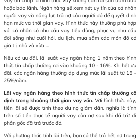
Vay tín chấp
là hình thức vay không cần tài sản đảm bảo
hoặc bảo lãnh. Ngân hàng sẽ xem xét uy tín của cá nhân
người vay và năng lực trả nợ của người đó để quyết định
hạn mức và thời gian vay. Hình thức này thường phù hợp
với cá nhân có nhu cầu vay tiêu dùng, phục vụ nhu cầu
đời sống như cưới hỏi, du lịch, mua sắm các món đồ có
giá trị nhỏ và vừa,...
Nếu có ưu đãi, lãi suất vay ngân hàng 1 năm theo hình
thức tín chấp thường rơi vào khoảng 10 - 16%. Khi hết ưu
đãi, các ngân hàng thường áp dụng mức lãi suất từ 16 -
25%/năm.
Lãi vay ngân hàng theo hình thức tín chấp thường cố
định trong khoảng thời gian vay vốn.
Với hình thức này,
tiền lãi sẽ được tính theo dư nợ giảm dần, nghĩa là tính
trên số tiền thực tế người vay còn nợ sau khi đã trừ đi
phần gốc đã trả trước đó.
Với phương thức tính lãi trên, bạn có thể trả hết nợ trong