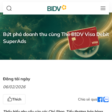
Bứt phá doanh thu cùng Thẻ BIDV Visa Debit
SuperAds
Đăng tải ngày
06/02/2026
Thích
Chia sẻ qua
Thấu hiểu nhu cầu của các Chủ Shop, Tiểu thương bán hàng