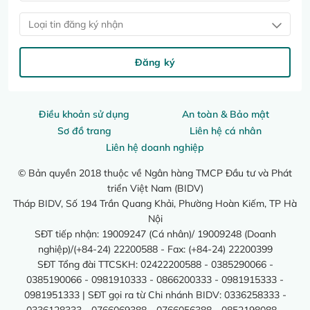
Loại tin đăng ký nhận
Đăng ký
Điều khoản sử dụng
An toàn & Bảo mật
Sơ đồ trang
Liên hệ cá nhân
Liên hệ doanh nghiệp
© Bản quyền 2018 thuộc về Ngân hàng TMCP Đầu tư và Phát
triển Việt Nam (BIDV)
Tháp BIDV, Số 194 Trần Quang Khải, Phường Hoàn Kiếm, TP Hà
Nội
SĐT tiếp nhận: 19009247 (Cá nhân)/ 19009248 (Doanh
nghiệp)/(+84-24) 22200588 - Fax: (+84-24) 22200399
SĐT Tổng đài TTCSKH: 02422200588 - 0385290066 -
0385190066 - 0981910333 - 0866200333 - 0981915333 -
0981951333 | SĐT gọi ra từ Chi nhánh BIDV: 0336258333 -
0336128333 - 0766069388 - 0766056388 - 0852198088 -