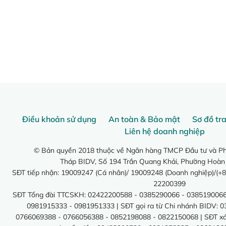
Điều khoản sử dụng
An toàn & Bảo mật
Sơ đồ tr
Liên hệ doanh nghiệp
© Bản quyền 2018 thuộc về Ngân hàng TMCP Đầu tư và Phá
Tháp BIDV, Số 194 Trần Quang Khải, Phường Hoàn
SĐT tiếp nhận: 19009247 (Cá nhân)/ 19009248 (Doanh nghiệp)/(+8
22200399
SĐT Tổng đài TTCSKH: 02422200588 - 0385290066 - 0385190066
0981915333 - 0981951333 | SĐT gọi ra từ Chi nhánh BIDV: 
0766069388 - 0766056388 - 0852198088 - 0822150068 | SĐT xác 