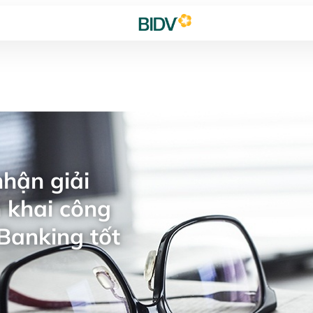
hận giải
 khai công
Banking tốt