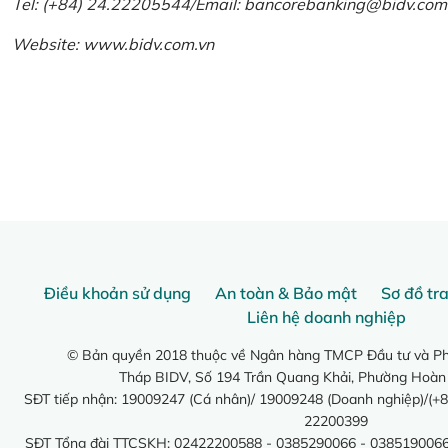
Tel: (+84) 24.22205544/Email: bancorebanking@bidv.com
Website:
www.bidv.com.vn
Điều khoản sử dụng
An toàn & Bảo mật
Sơ đồ tr
Liên hệ doanh nghiệp
© Bản quyền 2018 thuộc về Ngân hàng TMCP Đầu tư và Phá
Tháp BIDV, Số 194 Trần Quang Khải, Phường Hoàn
SĐT tiếp nhận: 19009247 (Cá nhân)/ 19009248 (Doanh nghiệp)/(+8
22200399
SĐT Tổng đài TTCSKH: 02422200588 - 0385290066 - 0385190066