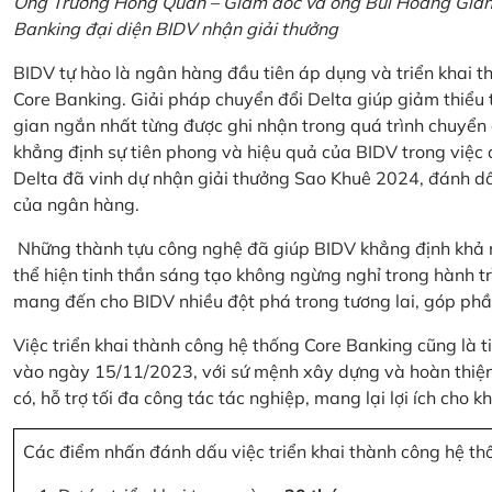
Ông Trương Hồng Quân – Giám đốc và ông Bùi Hoàng Giang
Banking đại diện BIDV nhận giải thưởng
BIDV tự hào là ngân hàng đầu tiên áp dụng và triển khai 
Core Banking. Giải pháp chuyển đổi Delta giúp giảm thiểu t
gian ngắn nhất từng được ghi nhận trong quá trình chuyển
khẳng định sự tiên phong và hiệu quả của BIDV trong việc
Delta đã vinh dự nhận giải thưởng Sao Khuê 2024, đánh dấ
của ngân hàng.
Những thành tựu công nghệ đã giúp BIDV khẳng định khả nă
thể hiện tinh thần sáng tạo không ngừng nghỉ trong hành tr
mang đến cho BIDV nhiều đột phá trong tương lai, góp phầ
Việc triển khai thành công hệ thống Core Banking cũng là 
vào ngày 15/11/2023, với sứ mệnh xây dựng và hoàn thiện 
có, hỗ trợ tối đa công tác tác nghiệp, mang lại lợi ích cho
Các điểm nhấn đánh dấu việc triển khai thành công hệ th