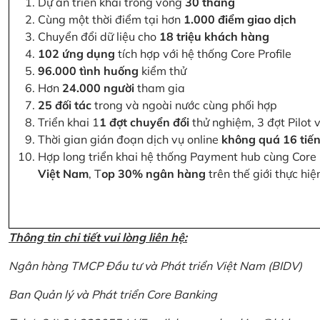
Dự án triển khai trong vòng
30 tháng
Cùng một thời điểm tại hơn
1.000 điểm giao dịch
Chuyển đổi dữ liệu cho
18 triệu khách hàng
102 ứng dụng
tích hợp với hệ thống Core Profile
96.000 tình huống
kiểm thử
Hơn
24.000 người
tham gia
25 đối tác
trong và ngoài nước cùng phối hợp
Triển khai 1
1 đợt chuyển đổi
thử nghiệm, 3 đợt Pilot 
Thời gian gián đoạn dịch vụ online
không quá 16 tiế
Hợp long triển khai hệ thống Payment hub cùng Core 
Việt Nam
, T
op 30% ngân hàng
trên thế giới thực hi
Thông tin chi tiết vui lòng liên hệ:
Ngân hàng TMCP Đầu tư và Phát triển Việt Nam (BIDV)
Ban Quản lý và Phát triển Core Banking