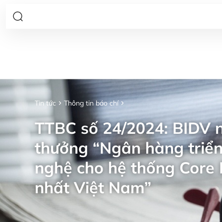
Tin tức
Thông tin báo chí
TTBC số 24/2024: BIDV n
thưởng “Ngân hàng triển
nghệ cho hệ thống Core 
nhất Việt Nam”