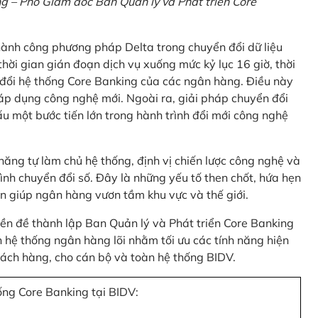
 – Phó Giám đốc Ban Quản lý và Phát triển Core
thành công phương pháp Delta trong chuyển đổi dữ liệu
hời gian gián đoạn dịch vụ xuống mức kỷ lục 16 giờ, thời
 đổi hệ thống Core Banking của các ngân hàng. Điều này
 áp dụng công nghệ mới. Ngoài ra, giải pháp chuyển đổi
u một bước tiến lớn trong hành trình đổi mới công nghệ
ng tự làm chủ hệ thống, định vị chiến lược công nghệ và
ình chuyển đổi số. Đây là những yếu tố then chốt, hứa hẹn
n giúp ngân hàng vươn tầm khu vực và thế giới.
tiền đề thành lập Ban Quản lý và Phát triển Core Banking
hệ thống ngân hàng lõi nhằm tối ưu các tính năng hiện
 khách hàng, cho cán bộ và toàn hệ thống BIDV.
ống Core Banking tại BIDV: