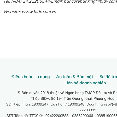
Tel: (+84) 24.22205544/Email: bancorebanking@bidv.com
Website:
www.bidv.com.vn
Điều khoản sử dụng
An toàn & Bảo mật
Sơ đồ tr
Liên hệ doanh nghiệp
© Bản quyền 2018 thuộc về Ngân hàng TMCP Đầu tư và Phá
Tháp BIDV, Số 194 Trần Quang Khải, Phường Hoàn
SĐT tiếp nhận: 19009247 (Cá nhân)/ 19009248 (Doanh nghiệp)/(+8
22200399
SĐT Tổng đài TTCSKH: 02422200588 - 0385290066 - 0385190066