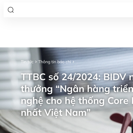
Tin tức
Thông tin báo chí
TTBC số 24/2024: BIDV n
thưởng “Ngân hàng triển
nghệ cho hệ thống Core 
nhất Việt Nam”