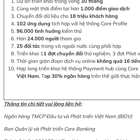
Dự án triển khai trong vòng
30 tháng
Cùng một thời điểm tại hơn
1.000 điểm giao dịch
Chuyển đổi dữ liệu cho
18 triệu khách hàng
102 ứng dụng
tích hợp với hệ thống Core Profile
96.000 tình huống
kiểm thử
Hơn
24.000 người
tham gia
25 đối tác
trong và ngoài nước cùng phối hợp
Triển khai 1
1 đợt chuyển đổi
thử nghiệm, 3 đợt Pilot 
Thời gian gián đoạn dịch vụ online
không quá 16 tiế
Hợp long triển khai hệ thống Payment hub cùng Core 
Việt Nam
, T
op 30% ngân hàng
trên thế giới thực hi
Thông tin chi tiết vui lòng liên hệ:
Ngân hàng TMCP Đầu tư và Phát triển Việt Nam (BIDV)
Ban Quản lý và Phát triển Core Banking