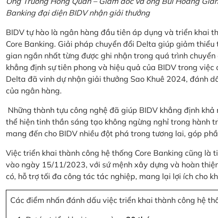
Ông Trương Hồng Quân – Giám đốc và ông Bùi Hoàng Giang
Banking đại diện BIDV nhận giải thưởng
BIDV tự hào là ngân hàng đầu tiên áp dụng và triển khai 
Core Banking. Giải pháp chuyển đổi Delta giúp giảm thiểu t
gian ngắn nhất từng được ghi nhận trong quá trình chuyển
khẳng định sự tiên phong và hiệu quả của BIDV trong việc
Delta đã vinh dự nhận giải thưởng Sao Khuê 2024, đánh dấ
của ngân hàng.
Những thành tựu công nghệ đã giúp BIDV khẳng định khả nă
thể hiện tinh thần sáng tạo không ngừng nghỉ trong hành tr
mang đến cho BIDV nhiều đột phá trong tương lai, góp phầ
Việc triển khai thành công hệ thống Core Banking cũng là 
vào ngày 15/11/2023, với sứ mệnh xây dựng và hoàn thiện 
có, hỗ trợ tối đa công tác tác nghiệp, mang lại lợi ích cho
Các điểm nhấn đánh dấu việc triển khai thành công hệ th