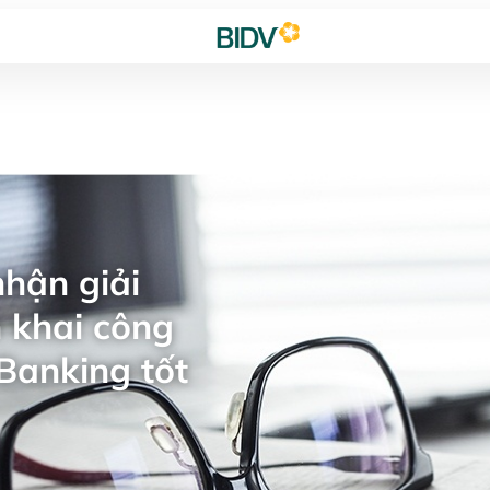
hận giải
 khai công
Banking tốt