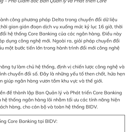
 – Phó Giám đốc Ban Quản lý và Phát triển Core
thành công phương pháp Delta trong chuyển đổi dữ liệu
hời gian gián đoạn dịch vụ xuống mức kỷ lục 16 giờ, thời
 đổi hệ thống Core Banking của các ngân hàng. Điều này
 áp dụng công nghệ mới. Ngoài ra, giải pháp chuyển đổi
u một bước tiến lớn trong hành trình đổi mới công nghệ
ng tự làm chủ hệ thống, định vị chiến lược công nghệ và
ình chuyển đổi số. Đây là những yếu tố then chốt, hứa hẹn
n giúp ngân hàng vươn tầm khu vực và thế giới.
tiền đề thành lập Ban Quản lý và Phát triển Core Banking
hệ thống ngân hàng lõi nhằm tối ưu các tính năng hiện
 khách hàng, cho cán bộ và toàn hệ thống BIDV.
ống Core Banking tại BIDV: