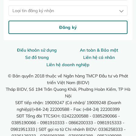
Loại tin đăng ký nhận
Đăng ký
Điều khoản sử dụng
An toàn & Bảo mật
Sơ đồ trang
Liên hệ cá nhân
Liên hệ doanh nghiệp
© Bản quyền 2018 thuộc về Ngân hàng TMCP Đầu tư và Phát
triển Việt Nam (BIDV)
Tháp BIDV, Số 194 Trần Quang Khải, Phường Hoàn Kiếm, TP Hà
Nội
SĐT tiếp nhận: 19009247 (Cá nhân)/ 19009248 (Doanh
nghiệp)/(+84-24) 22200588 - Fax: (+84-24) 22200399
SĐT Tổng đài TTCSKH: 02422200588 - 0385290066 -
0385190066 - 0981910333 - 0866200333 - 0981915333 -
0981951333 | SĐT gọi ra từ Chi nhánh BIDV: 0336258333 -
0336128333 - 0766069388 - 0766056388 - 0852198088 -