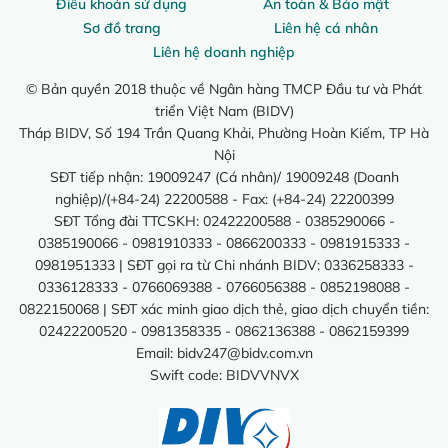
Điều khoản sử dụng
An toàn & Bảo mật
Sơ đồ trang
Liên hệ cá nhân
Liên hệ doanh nghiệp
© Bản quyền 2018 thuộc về Ngân hàng TMCP Đầu tư và Phát
triển Việt Nam (BIDV)
Tháp BIDV, Số 194 Trần Quang Khải, Phường Hoàn Kiếm, TP Hà
Nội
SĐT tiếp nhận: 19009247 (Cá nhân)/ 19009248 (Doanh
nghiệp)/(+84-24) 22200588 - Fax: (+84-24) 22200399
SĐT Tổng đài TTCSKH: 02422200588 - 0385290066 -
0385190066 - 0981910333 - 0866200333 - 0981915333 -
0981951333 | SĐT gọi ra từ Chi nhánh BIDV: 0336258333 -
0336128333 - 0766069388 - 0766056388 - 0852198088 -
0822150068 | SĐT xác minh giao dịch thẻ, giao dịch chuyển tiền:
02422200520 - 0981358335 - 0862136388 - 0862159399
Email:
bidv247@bidv.com.vn
Swift code: BIDVVNVX