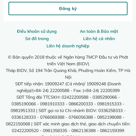
Đăng ký
Điều khoản sử dụng
An toàn & Bảo mật
Sơ đồ trang
Liên hệ cá nhân
Liên hệ doanh nghiệp
© Bản quyền 2018 thuộc về Ngân hàng TMCP Đầu tư và Phát
triển Việt Nam (BIDV)
Tháp BIDV, Số 194 Trần Quang Khải, Phường Hoàn Kiếm, TP Hà
Nội
SĐT tiếp nhận: 19009247 (Cá nhân)/ 19009248 (Doanh
nghiệp)/(+84-24) 22200588 - Fax: (+84-24) 22200399
SĐT Tổng đài TTCSKH: 02422200588 - 0385290066 -
0385190066 - 0981910333 - 0866200333 - 0981915333 -
0981951333 | SĐT gọi ra từ Chi nhánh BIDV: 0336258333 -
0336128333 - 0766069388 - 0766056388 - 0852198088 -
0822150068 | SĐT xác minh giao dịch thẻ, giao dịch chuyển tiền:
02422200520 - 0981358335 - 0862136388 - 0862159399