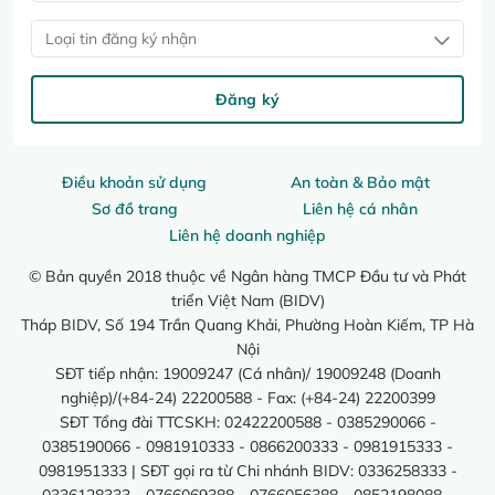
Loại tin đăng ký nhận
Đăng ký
Điều khoản sử dụng
An toàn & Bảo mật
Sơ đồ trang
Liên hệ cá nhân
Liên hệ doanh nghiệp
© Bản quyền 2018 thuộc về Ngân hàng TMCP Đầu tư và Phát
triển Việt Nam (BIDV)
Tháp BIDV, Số 194 Trần Quang Khải, Phường Hoàn Kiếm, TP Hà
Nội
SĐT tiếp nhận: 19009247 (Cá nhân)/ 19009248 (Doanh
nghiệp)/(+84-24) 22200588 - Fax: (+84-24) 22200399
SĐT Tổng đài TTCSKH: 02422200588 - 0385290066 -
0385190066 - 0981910333 - 0866200333 - 0981915333 -
0981951333 | SĐT gọi ra từ Chi nhánh BIDV: 0336258333 -
0336128333 - 0766069388 - 0766056388 - 0852198088 -