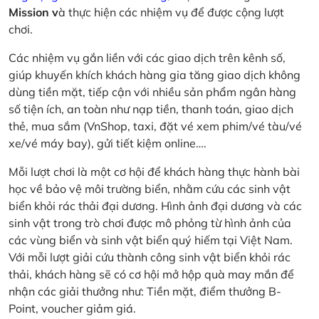
Mission v
à thực hiện các nhiệm vụ để được cộng lượt
chơi.
Các nhiệm vụ gắn liền với các giao dịch trên kênh số,
giúp khuyến khích khách hàng gia tăng giao dịch không
dùng tiền mặt, tiếp cận với nhiều sản phẩm ngân hàng
số tiện ích, an toàn như nạp tiền, thanh toán, giao dịch
thẻ, mua sắm (VnShop, taxi, đặt vé xem phim/vé tàu/vé
xe/vé máy bay), gửi tiết kiệm online….
Mỗi lượt chơi là một cơ hội để khách hàng thực hành bài
học về bảo vệ môi trường biển, nhằm cứu các sinh vật
biển khỏi rác thải đại dương. Hình ảnh đại dương và các
sinh vật trong trò chơi được mô phỏng từ hình ảnh của
các vùng biển và sinh vật biển quý hiếm tại Việt Nam.
Với mỗi lượt giải cứu thành công sinh vật biển khỏi rác
thải, khách hàng sẽ có cơ hội mở hộp quà may mắn để
nhận các giải thưởng như: Tiền mặt, điểm thưởng B-
Point, voucher giảm giá.