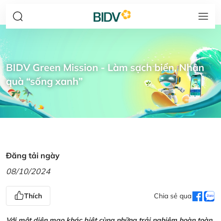
BIDV Green Mission - Làm sạch biển, Nhận
quà “sống xanh”
Đăng tải ngày
08/10/2024
Thích
Chia sẻ qua
Với một diện mạo khác biệt cùng những trải nghiệm hoàn toàn