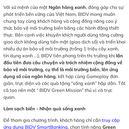
Với sứ mệnh của một
Ngân hàng xanh
, đóng góp cho sự
phát triển bền vững của Việt Nam, BIDV mong muốn
chung tay cùng khách hàng và cộng đồng nâng cao ý
thức bảo vệ môi trường biển bằng các hành động thiết
thực. Bên cạnh việc khuyến khích người dùng tăng cường
giao dịch không dùng tiền mặt (giao dịch số) và triển khai
nhiều dự án bảo vệ môi trường (trồng 1 triệu cây xanh,
tín dụng xanh ...), BIDV tiên phong trên thị trường khi
lần
đầu tiên đưa câu chuyện và trách nhiệm cộng đồng về
bảo vệ môi trường, cụ thể là môi trường biển, lên ứng
dụng số của ngân hàng
, kết hợp cùng Gameplay đơn
giản, trực diện và các quà tặng “sống xanh” hấp dẫn. Tất
cả tạo nên một “ BIDV Green Mission” thú vị và trực
quan.
Làm sạch biển - Nhận quà sống xanh
Để tham gia chương trình, khách hàng chỉ cần
truy cập
ứng dụng BIDV SmartBanking
, chọn tính năng
Green