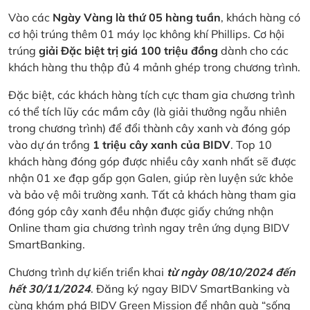
Vào các
Ngày Vàng là thứ 05 hàng tuần
, khách hàng có
cơ hội trúng thêm 01 máy lọc không khí Phillips. Cơ hội
trúng
giải
Đặc biệt trị giá 100 triệu đồng
dành cho các
khách hàng thu thập đủ 4 mảnh ghép trong chương trình.
Đặc biệt, các khách hàng tích cực tham gia chương trình
có thể tích lũy các mầm cây (là giải thưởng ngẫu nhiên
trong chương trình) để đổi thành cây xanh và đóng góp
vào dự án trồng
1 triệu cây xanh của BIDV
. Top 10
khách hàng đóng góp được nhiều cây xanh nhất sẽ được
nhận 01 xe đạp gấp gọn Galen, giúp rèn luyện sức khỏe
và bảo vệ môi trường xanh. Tất cả khách hàng tham gia
đóng góp cây xanh đều nhận được giấy chứng nhận
Online tham gia chương trình ngay trên ứng dụng BIDV
SmartBanking.
Chương trình dự kiến triển khai
từ ngày 08/10/2024 đến
hết 30/11/2024
. Đăng ký ngay BIDV SmartBanking và
cùng khám phá BIDV Green Mission để nhận quà “sống