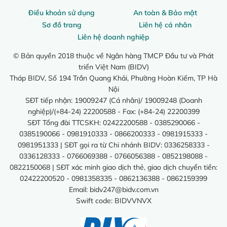
Điều khoản sử dụng
An toàn & Bảo mật
Sơ đồ trang
Liên hệ cá nhân
Liên hệ doanh nghiệp
© Bản quyền 2018 thuộc về Ngân hàng TMCP Đầu tư và Phát
triển Việt Nam (BIDV)
Tháp BIDV, Số 194 Trần Quang Khải, Phường Hoàn Kiếm, TP Hà
Nội
SĐT tiếp nhận: 19009247 (Cá nhân)/ 19009248 (Doanh
nghiệp)/(+84-24) 22200588 - Fax: (+84-24) 22200399
SĐT Tổng đài TTCSKH: 02422200588 - 0385290066 -
0385190066 - 0981910333 - 0866200333 - 0981915333 -
0981951333 | SĐT gọi ra từ Chi nhánh BIDV: 0336258333 -
0336128333 - 0766069388 - 0766056388 - 0852198088 -
0822150068 | SĐT xác minh giao dịch thẻ, giao dịch chuyển tiền:
02422200520 - 0981358335 - 0862136388 - 0862159399
Email:
bidv247@bidv.com.vn
Swift code: BIDVVNVX