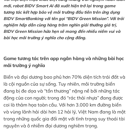
mới, robot BIDV Smart AI đã xuất hiện trở lại trong game
tương tác kết hợp bảo vệ môi trường đầu tiên trên ứng dụng
BIDV SmartBanking với tên gọi “BIDV Green Mission”. Với trải
nghiệm hấp dẫn cùng hàng trăm nghìn giải thưởng giá trị,
BIDV Green Mission hứa hẹn sẽ mang đến nhiều niềm vui và
bài học môi trường ý nghĩa cho cộng đồng.
Game tương tác trên app ngân hàng và những bài học
môi trường ý nghĩa
Biển và đại dương bao phủ hơn 70% diện tích trái đất và
là cội nguồn của sự sống. Tuy nhiên, môi trường biển
đang bị đe dọa và “tổn thương” nặng nề bởi những tác
động của con người; trong đó “rác thải nhựa” đang được
coi là thảm họa toàn cầu. Với hơn 3.000 km đường biển
và vùng lãnh hải dài hơn 12 hải lý, Việt Nam đang là một
trong những quốc gia đối mặt với tình trạng suy thoái tài
nguyên và ô nhiễm đại dương nghiêm trọng.