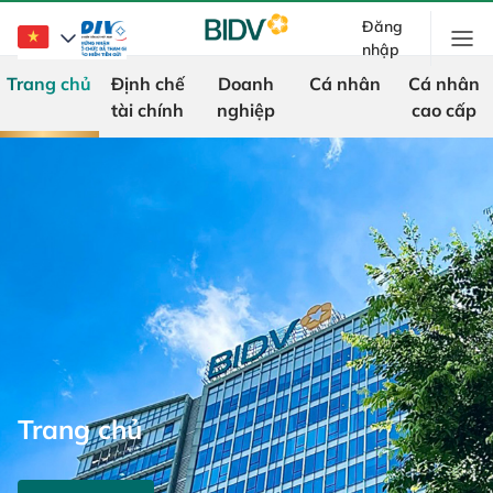
Đăng
nhập
Trang chủ
Định chế
Doanh
Cá nhân
Cá nhân
tài chính
nghiệp
cao cấp
Trang chủ