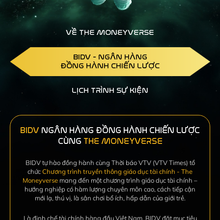
VỀ THE MONEYVERSE
BIDV - NGÂN HÀNG
ĐỒNG HÀNH CHIẾN LƯỢC
LỊCH TRÌNH SỰ KIỆN
BIDV
NGÂN HÀNG ĐỒNG HÀNH CHIẾN LƯỢC
CÙNG
THE MONEYVERSE
BIDV tự hào đồng hành cùng Thời báo VTV (VTV Times) tổ
chức
Chương trình truyền thông giáo dục tài chính - The
Moneyverse
mang đến một chương trình giáo dục
tài chính –
hướng nghiệp có hàm lượng chuyên môn cao, cách tiếp cận
mới lạ, thú vị, là sân chơi bổ ích,
hấp dẫn của giới trẻ.
Là định chế tài chính hàng đầu Việt Nam, BIDV đặt mục tiêu