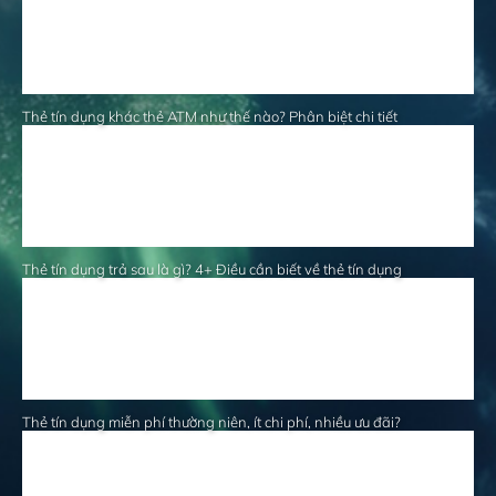
Thẻ tín dụng khác thẻ ATM như thế nào? Phân biệt chi tiết
Thẻ tín dụng trả sau là gì? 4+ Điều cần biết về thẻ tín dụng
Thẻ tín dụng miễn phí thường niên, ít chi phí, nhiều ưu đãi?