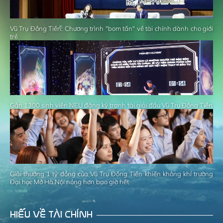
Vũ Trụ Đồng Tiền: Chương trình "bom tấn" về tài chính dành cho giới
trẻ
Gần 1300 sinh viên NEU đăng ký tranh tài giải đấu Vũ Trụ Đồng Tiền
Giải thưởng 1 tỷ đồng của Vũ Trụ Đồng Tiền khiến không khí trường
Đại học Mở Hà Nội nóng hơn bao giờ hết
HIỂU VỀ TÀI CHÍNH