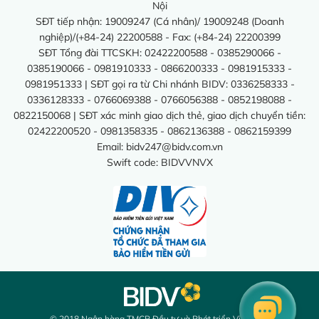
Nội
SĐT tiếp nhận: 19009247 (Cá nhân)/ 19009248 (Doanh
nghiệp)/(+84-24) 22200588 - Fax: (+84-24) 22200399
SĐT Tổng đài TTCSKH: 02422200588 - 0385290066 -
0385190066 - 0981910333 - 0866200333 - 0981915333 -
0981951333 | SĐT gọi ra từ Chi nhánh BIDV: 0336258333 -
0336128333 - 0766069388 - 0766056388 - 0852198088 -
0822150068 | SĐT xác minh giao dịch thẻ, giao dịch chuyển tiền:
02422200520 - 0981358335 - 0862136388 - 0862159399
Email:
bidv247@bidv.com.vn
Swift code: BIDVVNVX
© 2018 Ngân hàng TMCP Đầu tư và Phát triển Việt Nam