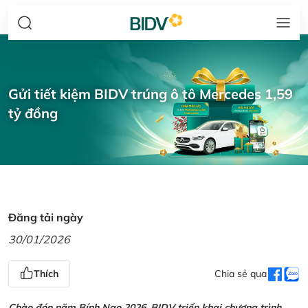
Gửi tiết kiệm BIDV trúng ô tô Mercedes 1,59
tỷ đồng
Đăng tải ngày
30/01/2026
Thích
Chia sẻ qua
Chào đón năm Bính Ngọ 2026, BIDV triển khai chương trình