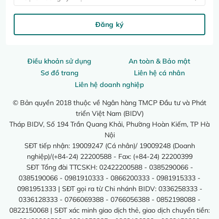
Đăng ký
Điều khoản sử dụng
An toàn & Bảo mật
Sơ đồ trang
Liên hệ cá nhân
Liên hệ doanh nghiệp
© Bản quyền 2018 thuộc về Ngân hàng TMCP Đầu tư và Phát
triển Việt Nam (BIDV)
Tháp BIDV, Số 194 Trần Quang Khải, Phường Hoàn Kiếm, TP Hà
Nội
SĐT tiếp nhận: 19009247 (Cá nhân)/ 19009248 (Doanh
nghiệp)/(+84-24) 22200588 - Fax: (+84-24) 22200399
SĐT Tổng đài TTCSKH: 02422200588 - 0385290066 -
0385190066 - 0981910333 - 0866200333 - 0981915333 -
0981951333 | SĐT gọi ra từ Chi nhánh BIDV: 0336258333 -
0336128333 - 0766069388 - 0766056388 - 0852198088 -
0822150068 | SĐT xác minh giao dịch thẻ, giao dịch chuyển tiền: