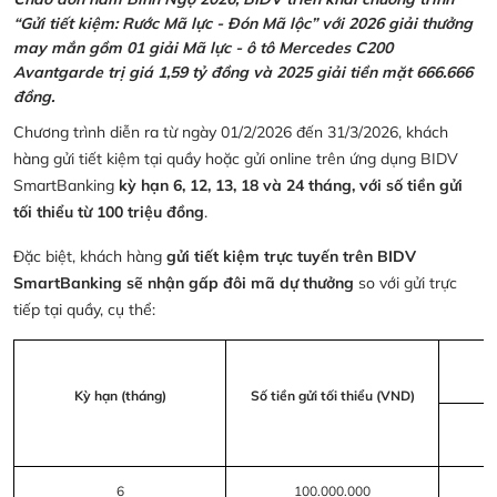
“Gửi tiết kiệm: Rước Mã lực - Đón Mã lộc” với 2026 giải thưởng
may mắn gồm 01 giải Mã lực - ô tô Mercedes C200
Avantgarde trị giá 1,59 tỷ đồng và 2025 giải tiền mặt 666.666
đồng.
Chương trình diễn ra từ ngày 01/2/2026 đến 31/3/2026, khách
hàng gửi tiết kiệm tại quầy hoặc gửi online trên ứng dụng BIDV
SmartBanking
kỳ hạn 6, 12, 13, 18 và 24 tháng, với số tiền gửi
tối thiểu từ 100 triệu đồng
.
Đặc biệt, khách hàng
gửi tiết kiệm trực tuyến trên BIDV
SmartBanking sẽ nhận gấp đôi mã dự thưởng
so với gửi trực
tiếp tại quầy, cụ thể:
Kỳ hạn (tháng)
Số tiền gửi tối thiểu (VND)
6
100.000.000