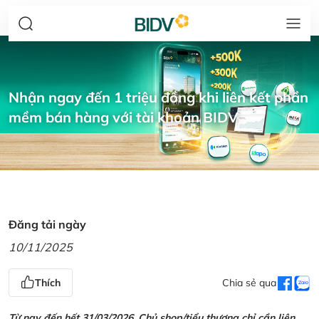
Nhận ngay đến 1 triệu đồng khi liên kết phần
mềm bán hàng với tài khoản BIDV
Đăng tải ngày
10/11/2025
Thích
Chia sẻ qua
Từ nay đến hết 31/03/2026, Chủ shop/tiểu thương chỉ cần liên