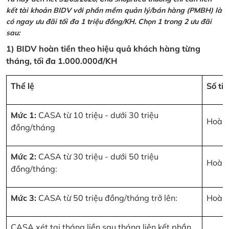
kết tài khoản BIDV với phần mềm quản lý/bán hàng (PMBH) là
có ngay ưu đãi tối đa 1 triệu đồng/KH. Chọn 1 trong 2 ưu đãi
sau:
1) BIDV hoàn tiền theo hiệu quả khách hàng từng
tháng, tối đa 1.000.000đ/KH
Thể lệ
Số ti
Mức 1:
CASA từ 10 triệu - dưới 30 triệu
Hoàn 
đồng/tháng
Mức 2:
CASA từ 30 triệu - dưới 50 triệu
Hoàn 
đồng/tháng:
Mức 3:
CASA từ 50 triệu đồng/tháng trở lên:
Hoàn 
CASA xét tại tháng liền sau tháng liên kết phần