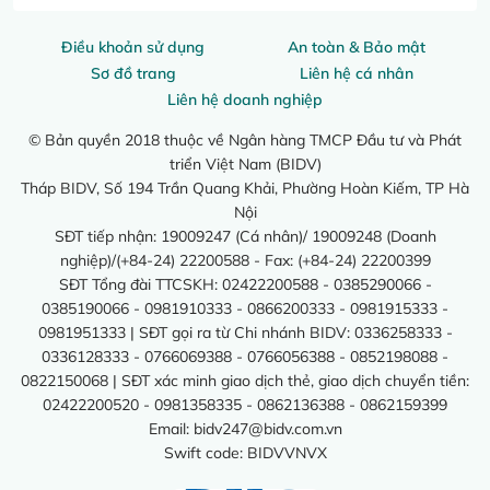
Điều khoản sử dụng
An toàn & Bảo mật
Sơ đồ trang
Liên hệ cá nhân
Liên hệ doanh nghiệp
© Bản quyền 2018 thuộc về Ngân hàng TMCP Đầu tư và Phát
triển Việt Nam (BIDV)
Tháp BIDV, Số 194 Trần Quang Khải, Phường Hoàn Kiếm, TP Hà
Nội
SĐT tiếp nhận: 19009247 (Cá nhân)/ 19009248 (Doanh
nghiệp)/(+84-24) 22200588 - Fax: (+84-24) 22200399
SĐT Tổng đài TTCSKH: 02422200588 - 0385290066 -
0385190066 - 0981910333 - 0866200333 - 0981915333 -
0981951333 | SĐT gọi ra từ Chi nhánh BIDV: 0336258333 -
0336128333 - 0766069388 - 0766056388 - 0852198088 -
0822150068 | SĐT xác minh giao dịch thẻ, giao dịch chuyển tiền:
02422200520 - 0981358335 - 0862136388 - 0862159399
Email:
bidv247@bidv.com.vn
Swift code: BIDVVNVX