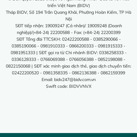
triển Việt Nam (BIDV)
Tháp BIDV, Số 194 Trần Quang Khải, Phường Hoàn Kiếm, TP Hà
Nội
SĐT tiếp nhận: 19009247 (Cá nhân)/ 19009248 (Doanh
nghiệp)/(+84-24) 22200588 - Fax: (+84-24) 22200399
SĐT Tổng đài TTCSKH: 02422200588 - 0385290066 -
0385190066 - 0981910333 - 0866200333 - 0981915333 -
0981951333 | SĐT gọi ra từ Chi nhánh BIDV: 0336258333 -
0336128333 - 0766069388 - 0766056388 - 0852198088 -
0822150068 | SĐT xác minh giao dịch thẻ, giao dịch chuyển tiền:
02422200520 - 0981358335 - 0862136388 - 0862159399
Email:
bidv247@bidv.com.vn
Swift code: BIDVVNVX