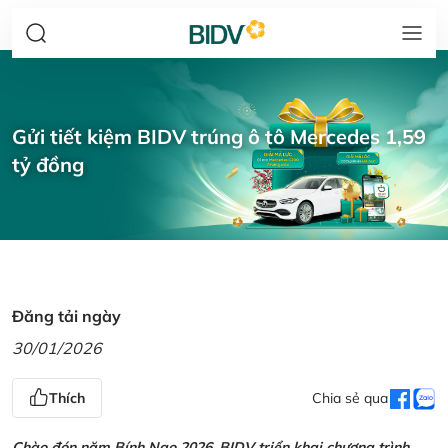
Gửi tiết kiệm BIDV trúng ô tô Mercedes 1,59
tỷ đồng
Đăng tải ngày
30/01/2026
Thích
Chia sẻ qua
Chào đón năm Bính Ngọ 2026, BIDV triển khai chương trình