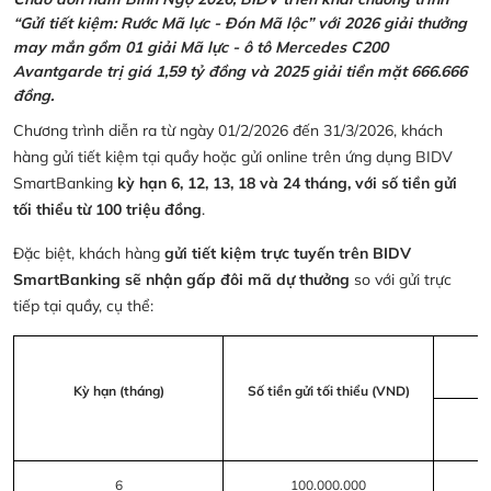
“Gửi tiết kiệm: Rước Mã lực - Đón Mã lộc” với 2026 giải thưởng
may mắn gồm 01 giải Mã lực - ô tô Mercedes C200
Avantgarde trị giá 1,59 tỷ đồng và 2025 giải tiền mặt 666.666
đồng.
Chương trình diễn ra từ ngày 01/2/2026 đến 31/3/2026, khách
hàng gửi tiết kiệm tại quầy hoặc gửi online trên ứng dụng BIDV
SmartBanking
kỳ hạn 6, 12, 13, 18 và 24 tháng, với số tiền gửi
tối thiểu từ 100 triệu đồng
.
Đặc biệt, khách hàng
gửi tiết kiệm trực tuyến trên BIDV
SmartBanking sẽ nhận gấp đôi mã dự thưởng
so với gửi trực
tiếp tại quầy, cụ thể:
Kỳ hạn (tháng)
Số tiền gửi tối thiểu (VND)
6
100.000.000