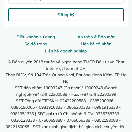
Đăng ký
Điều khoản sử dụng
An toàn & Bảo mật
Sơ đồ trang
Liên hệ cá nhân
Liên hệ doanh nghiệp
© Bản quyền 2018 thuộc về Ngân hàng TMCP Đầu tư và Phát
triển Việt Nam (BIDV)
Tháp BIDV, Số 194 Trần Quang Khải, Phường Hoàn Kiếm, TP Hà
Nội
SĐT tiếp nhận: 19009247 (Cá nhân)/ 19009248 (Doanh
nghiệp)/(+84-24) 22200588 - Fax: (+84-24) 22200399
SĐT Tổng đài TTCSKH: 02422200588 - 0385290066 -
0385190066 - 0981910333 - 0866200333 - 0981915333 -
0981951333 | SĐT gọi ra từ Chi nhánh BIDV: 0336258333 -
0336128333 - 0766069388 - 0766056388 - 0852198088 -
0822150068 | SĐT xác minh giao dịch thẻ, giao dịch chuyển tiền: