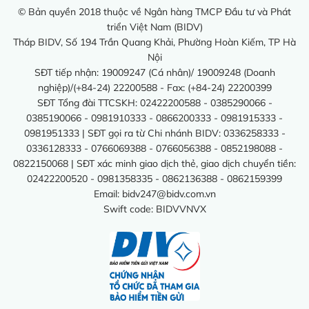
© Bản quyền 2018 thuộc về Ngân hàng TMCP Đầu tư và Phát
triển Việt Nam (BIDV)
Tháp BIDV, Số 194 Trần Quang Khải, Phường Hoàn Kiếm, TP Hà
Nội
SĐT tiếp nhận: 19009247 (Cá nhân)/ 19009248 (Doanh
nghiệp)/(+84-24) 22200588 - Fax: (+84-24) 22200399
SĐT Tổng đài TTCSKH: 02422200588 - 0385290066 -
0385190066 - 0981910333 - 0866200333 - 0981915333 -
0981951333 | SĐT gọi ra từ Chi nhánh BIDV: 0336258333 -
0336128333 - 0766069388 - 0766056388 - 0852198088 -
0822150068 | SĐT xác minh giao dịch thẻ, giao dịch chuyển tiền:
02422200520 - 0981358335 - 0862136388 - 0862159399
Email:
bidv247@bidv.com.vn
Swift code: BIDVVNVX