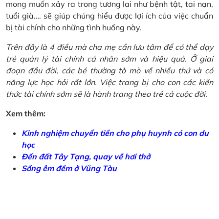
mong muốn xảy ra trong tương lai như bệnh tật, tai nạn,
tuổi già…. sẽ giúp chúng hiểu được lợi ích của việc chuẩn
bị tài chính cho những tình huống này.
Trên đây là 4 điều mà cha mẹ cần lưu tâm để có thể dạy
trẻ quản lý tài chính cá nhân sớm và hiệu quả. Ở giai
đoạn đầu đời, các bé thường tò mò về nhiều thứ và có
năng lực học hỏi rất lớn. Việc trang bị cho con các kiến
thức tài chính sớm sẽ là hành trang theo trẻ cả cuộc đời.
Xem thêm:
Kinh nghiệm chuyển tiền cho phụ huynh có con du
học
Đến đất Tây Tạng, quay về hơi thở
Sống êm đềm ở Vũng Tàu