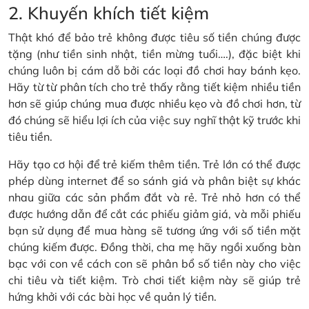
2. Khuyến khích tiết kiệm
Thật khó để bảo trẻ không được tiêu số tiền chúng được
tặng (như tiền sinh nhật, tiền mừng tuổi….), đặc biệt khi
chúng luôn bị cám dỗ bởi các loại đồ chơi hay bánh kẹo.
Hãy từ từ phân tích cho trẻ thấy rằng tiết kiệm nhiều tiền
hơn sẽ giúp chúng mua được nhiều kẹo và đồ chơi hơn, từ
đó chúng sẽ hiểu lợi ích của việc suy nghĩ thật kỹ trước khi
tiêu tiền.
Hãy tạo cơ hội để trẻ kiếm thêm tiền. Trẻ lớn có thể được
phép dùng internet để so sánh giá và phân biệt sự khác
nhau giữa các sản phẩm đắt và rẻ. Trẻ nhỏ hơn có thể
được hướng dẫn để cắt các phiếu giảm giá, và mỗi phiếu
bạn sử dụng để mua hàng sẽ tương ứng với số tiền mặt
chúng kiếm được. Đồng thời, cha mẹ hãy ngồi xuống bàn
bạc với con về cách con sẽ phân bổ số tiền này cho việc
chi tiêu và tiết kiệm. Trò chơi tiết kiệm này sẽ giúp trẻ
hứng khởi với các bài học về quản lý tiền.