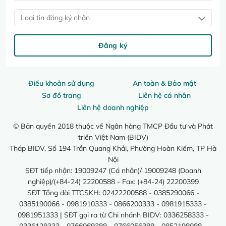
Loại tin đăng ký nhận
Đăng ký
Điều khoản sử dụng
An toàn & Bảo mật
Sơ đồ trang
Liên hệ cá nhân
Liên hệ doanh nghiệp
© Bản quyền 2018 thuộc về Ngân hàng TMCP Đầu tư và Phát
triển Việt Nam (BIDV)
Tháp BIDV, Số 194 Trần Quang Khải, Phường Hoàn Kiếm, TP Hà
Nội
SĐT tiếp nhận: 19009247 (Cá nhân)/ 19009248 (Doanh
nghiệp)/(+84-24) 22200588 - Fax: (+84-24) 22200399
SĐT Tổng đài TTCSKH: 02422200588 - 0385290066 -
0385190066 - 0981910333 - 0866200333 - 0981915333 -
0981951333 | SĐT gọi ra từ Chi nhánh BIDV: 0336258333 -
0336128333 - 0766069388 - 0766056388 - 0852198088 -