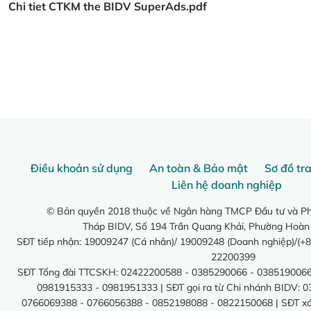
Chi tiet CTKM the BIDV SuperAds.pdf
Điều khoản sử dụng
An toàn & Bảo mật
Sơ đồ tr
Liên hệ doanh nghiệp
© Bản quyền 2018 thuộc về Ngân hàng TMCP Đầu tư và Phá
Tháp BIDV, Số 194 Trần Quang Khải, Phường Hoàn
SĐT tiếp nhận: 19009247 (Cá nhân)/ 19009248 (Doanh nghiệp)/(+8
22200399
SĐT Tổng đài TTCSKH: 02422200588 - 0385290066 - 0385190066
0981915333 - 0981951333 | SĐT gọi ra từ Chi nhánh BIDV: 
0766069388 - 0766056388 - 0852198088 - 0822150068 | SĐT xác 