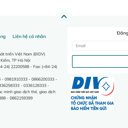
Đăng 
ang
Liên hệ cá nhân
t triển Việt Nam (BIDV)
 Kiếm, TP Hà Nội
4-24) 22200588 - Fax: (+84-24)
 - 0981910333 - 0866200333 -
0336258333 - 0336128333 -
minh giao dịch thẻ, giao dịch
388 - 0862159399