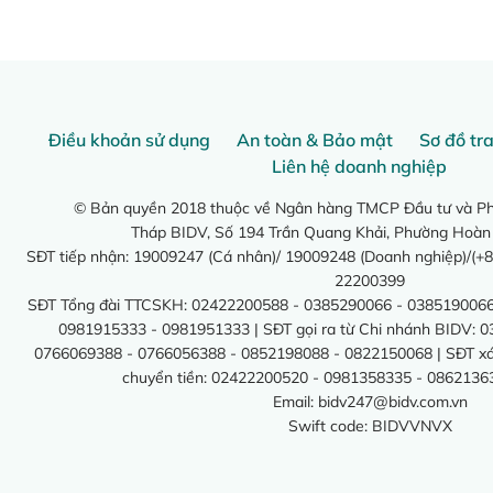
Điều khoản sử dụng
An toàn & Bảo mật
Sơ đồ tr
Liên hệ doanh nghiệp
© Bản quyền 2018 thuộc về Ngân hàng TMCP Đầu tư và Phá
Tháp BIDV, Số 194 Trần Quang Khải, Phường Hoàn
SĐT tiếp nhận: 19009247 (Cá nhân)/ 19009248 (Doanh nghiệp)/(+8
22200399
SĐT Tổng đài TTCSKH: 02422200588 - 0385290066 - 0385190066
0981915333 - 0981951333 | SĐT gọi ra từ Chi nhánh BIDV: 
0766069388 - 0766056388 - 0852198088 - 0822150068 | SĐT xác 
chuyển tiền: 02422200520 - 0981358335 - 0862136
Email:
bidv247@bidv.com.vn
Swift code: BIDVVNVX