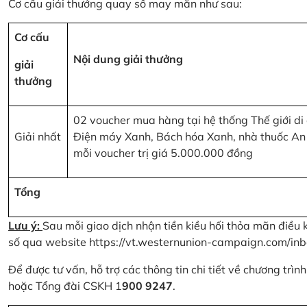
Cơ cấu giải thưởng quay số may mắn như sau:
Cơ cấu
Nội dung giải thưởng
giải
thưởng
02 voucher mua hàng tại hệ thống Thế giới di
Giải nhất
Điện máy Xanh, Bách hóa Xanh, nhà thuốc An
mỗi voucher trị giá 5.000.000 đồng
Tổng
Lưu ý:
Sau mỗi giao dịch nhận tiền kiều hối thỏa mãn điều 
số qua website
https://vt.westernunion-campaign.com/inb
Để được tư vấn, hỗ trợ các thông tin chi tiết về chương trì
hoặc Tổng đài CSKH 1
900 9247
.