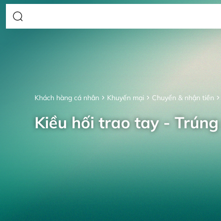
Khách hàng cá nhân
Khuyến mại
Chuyển & nhận tiền
Kiều hối trao tay - Trúng