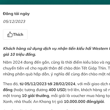
Đăng tải ngày
05/12/2023
Thích
Khách hàng sử dụng dịch vụ nhận tiền kiều hối Western U
giá 10 triệu đồng.
Năm 2024 đang đến gần, cũng là thời điểm kiều bào và ngư
chuyển tiền về cho người thân để chào đón Tết Giáp Thìn.
những phần quà hấp dẫn, ý nghĩa để cùng đón chào một nă
Theo đó,
từ 05/12/2023 tới 28/02/2024
, với mỗi giao dịch
đồng
(hoặc tương đương
400 USD
) trở lên, khách hàng s
một trong
10 giải thưởng
, mỗi giải là voucher mua hàng t
Xanh, nhà thuốc An Khang trị giá
10.000.000 đồng/giải
.