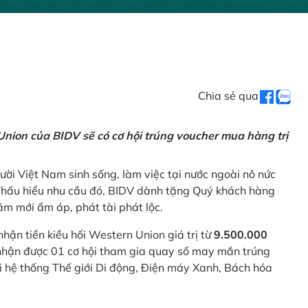
Chia sẻ qua
nion của BIDV sẽ có cơ hội trúng voucher mua hàng trị
ời Việt Nam sinh sống, làm việc tại nước ngoài nô nức
 Thấu hiểu nhu cầu đó, BIDV dành tặng Quý khách hàng
m mới ấm áp, phát tài phát lộc.
 nhận tiền kiều hối Western Union giá trị từ
9.500.000
ẽ nhận được 01 cơ hội tham gia quay số may mắn trúng
ại hệ thống Thế giới Di động, Điện máy Xanh, Bách hóa