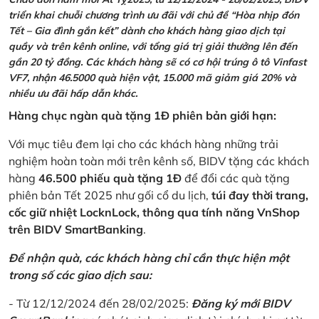
triển khai chuỗi chương trình ưu đãi với chủ đề “Hòa nhịp đón
Tết – Gia đình gắn kết” dành cho khách hàng giao dịch tại
quầy và trên kênh online, với tổng giá trị giải thưởng lên đến
gần 20 tỷ đồng. Các khách hàng sẽ có cơ hội trúng ô tô Vinfast
VF7, nhận 46.5000 quà hiện vật, 15.000 mã giảm giá 20% và
nhiều ưu đãi hấp dẫn khác.
Hàng chục ngàn quà tặng 1Đ phiên bản giới hạn:
Với mục tiêu đem lại cho các khách hàng những trải
nghiệm hoàn toàn mới trên kênh số, BIDV tặng các khách
hàng
46.500 phiếu quà tặng 1Đ
để đổi các quà tặng
phiên bản Tết 2025 như gối cổ du lịch,
túi đay thời trang,
cốc giữ nhiệt LocknLock, thông qua tính năng VnShop
trên BIDV SmartBanking
.
Để nhận quà, các khách hàng chỉ cần thực hiện một
trong số các giao dịch sau:
- Từ 12/12/2024 đến 28/02/2025:
Đăng ký mới BIDV