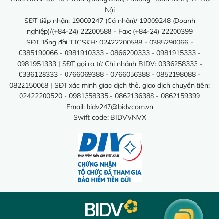
Nội
SĐT tiếp nhận: 19009247 (Cá nhân)/ 19009248 (Doanh
nghiệp)/(+84-24) 22200588 - Fax: (+84-24) 22200399
SĐT Tổng đài TTCSKH: 02422200588 - 0385290066 -
0385190066 - 0981910333 - 0866200333 - 0981915333 -
0981951333 | SĐT gọi ra từ Chi nhánh BIDV: 0336258333 -
0336128333 - 0766069388 - 0766056388 - 0852198088 -
0822150068 | SĐT xác minh giao dịch thẻ, giao dịch chuyển tiền:
02422200520 - 0981358335 - 0862136388 - 0862159399
Email:
bidv247@bidv.com.vn
Swift code: BIDVVNVX