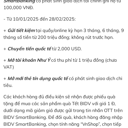
SmartBanking
có phát sinh giao dịch tài chính ghi nợ từ
100,000 VNĐ.
- Từ 10/01/2025 đến 28/02/2025:
+
Gửi tiết kiệm
tại quầy/online kỳ hạn 3 tháng, 6 tháng, 9
tháng số tiền từ 200 triệu đồng; không rút trước hạn.
+
Chuyển tiền quốc tế
từ 2,000 USD.
+
Mở tài khoản Như Ý
có thu phí từ 1 triệu đồng (chưa
VAT)
+
Mở mới thẻ tín dụng quốc tế
có phát sinh giao dịch chi
tiêu.
Các khách hàng đủ điều kiện sẽ nhận được phiếu quà
tặng để mua các sản phẩm quà Tết BIDV với giá 1 Đ,
dưới dạng mã giảm giá được gửi trong tin nhắn OTT trên
BIDV SmartBanking. Để đối quà, khách hàng đăng nhập
BIDV SmartBanking, chọn tính năng “VnShop”, chọn tiếp