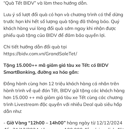
“Quà Tết BIDV” và làm theo hướng dẫn.
Lưu ý số lượt đổi quà có hạn và chương trình có thể dừng
trước hạn khi hết số lượng quà tặng đã thông báo. Quý
khách hàng vui lòng đổi quà sớm ngay khi nhận được
phiếu quà tặng của BIDV để đảm bảo quyền lợi.
Chi tiết hướng dẫn đổi quà tại
https://bidv.com.vn/GrandSaleTet/
Tặng 15.000++ mã giảm giá tàu xe Tết: có BIDV
SmartBanking, đường xa hóa gần:
Đồng hành cùng hơn 12 triệu khách hàng cá nhân trên
hành trình về quê đón Tết, BIDV gửi tặng các khách hàng
hơn 15.000 ++ mã giảm giá tàu xe Tết cùng các chương
trình Livestream độc quyền với nhiều Deal quà siêu hấp
dẫn như:
-
Giờ Vàng “12h00 – 14h00”
hàng ngày từ 12/12/2024