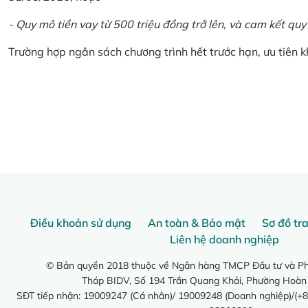
- Quy mô tiền vay từ 500 triệu đồng trở lên, và cam kết quy
Trường hợp ngân sách chương trình hết trước hạn, ưu tiên 
Điều khoản sử dụng
An toàn & Bảo mật
Sơ đồ tr
Liên hệ doanh nghiệp
© Bản quyền 2018 thuộc về Ngân hàng TMCP Đầu tư và Phá
Tháp BIDV, Số 194 Trần Quang Khải, Phường Hoàn
SĐT tiếp nhận: 19009247 (Cá nhân)/ 19009248 (Doanh nghiệp)/(+8