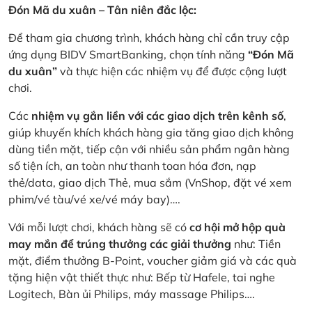
Đón Mã du xuân – Tân niên đắc lộc:
Để tham gia chương trình, khách hàng chỉ cần truy cập
ứng dụng BIDV SmartBanking, chọn tính năng
“Đón Mã
du xuân”
và thực hiện các nhiệm vụ để được cộng lượt
chơi.
Các
nhiệm vụ gắn liền với các giao dịch trên kênh số
,
giúp khuyến khích khách hàng gia tăng giao dịch không
dùng tiền mặt, tiếp cận với nhiều sản phẩm ngân hàng
số tiện ích, an toàn như thanh toan hóa đơn, nạp
thẻ/data, giao dịch Thẻ, mua sắm (VnShop, đặt vé xem
phim/vé tàu/vé xe/vé máy bay)….
Với mỗi lượt chơi, khách hàng sẽ có
cơ hội mở hộp quà
may mắn để trúng thưởng các giải thưởng
như: Tiền
mặt, điểm thưởng B-Point, voucher giảm giá và các quà
tặng hiện vật thiết thực như: Bếp từ Hafele, tai nghe
Logitech, Bàn ủi Philips, máy massage Philips….