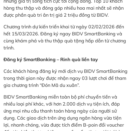
những giá trị sống tích cực tới cộng đồng. Top 10 khách
hàng thu thập và đóng góp nhiều hoa mai nhất sẽ nhận
được phần quà tri ân trị giá 2 triệu đồng từ BIDV.
Chương trình dự kiến triển khai từ ngày 02/02/2026 đến
hết 15/03/2026. Đăng ký ngay BIDV SmartBanking và
cùng khám phá và thu thập quà tặng hấp dẫn từ chương
trình.
Đăng ký SmartBanking – Rinh quà liền tay
Các khách hàng đăng ký mới dịch vụ BIDV SmartBanking
trong thời gian này được nhận ngay 03 lượt chơi để tham
gia chương trình “Đón Mã du xuân”.
BIDV SmartBanking miễn toàn bộ phí chuyển tiền và
nhiều loại phí khác, với hơn 2.000 dịch vụ tiện ích, đáp
ứng mọi nhu cầu thanh toán hàng ngày của người sử
dụng. Các giao dịch trên ứng dụng ngân hàng vừa tiện
lợi, nhanh chóng, vừa được tích điểm B-poin đổi voucher