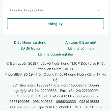
Loại tin đăng ký nhận
Đăng ký
Điều khoản sử dụng
An toàn & Bảo mật
Sơ đồ trang
Liên hệ cá nhân
Liên hệ doanh nghiệp
© Bản quyền 2018 thuộc về Ngân hàng TMCP Đầu tư và Phát
triển Việt Nam (BIDV)
Tháp BIDV, Số 194 Trần Quang Khải, Phường Hoàn Kiếm, TP Hà
Nội
SĐT tiếp nhận: 19009247 (Cá nhân)/ 19009248 (Doanh
nghiệp)/(+84-24) 22200588 - Fax: (+84-24) 22200399
SĐT Tổng đài TTCSKH: 02422200588 - 0385290066 -
0385190066 - 0981910333 - 0866200333 - 0981915333 -
0981951333 | SĐT gọi ra từ Chi nhánh BIDV: 0336258333 -