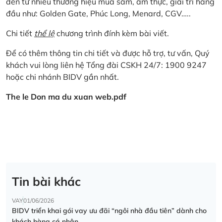
đến từ nhiều thương hiệu mua sắm, ẩm thực, giải trí hàng
đầu như: Golden Gate, Phúc Long, Menard, CGV…..
Chi tiết
thể lệ
chương trình đính kèm bài viết.
Để có thêm thông tin chi tiết và được hỗ trợ, tư vấn, Quý
khách vui lòng liên hệ Tổng đài CSKH 24/7: 1900 9247
hoặc chi nhánh BIDV gần nhất.
The le Don ma du xuan web.pdf
Tin bài khác
VAY
01/06/2026
BIDV triển khai gói vay ưu đãi “ngôi nhà đầu tiên” dành cho
khách hàng cá nhân