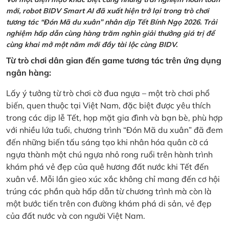
mới, robot BIDV Smart AI đã xuất hiện trở lại trong trò chơi
tương tác “Đón Mã du xuân” nhân dịp Tết Bính Ngọ 2026. Trải
nghiệm hấp dẫn cùng hàng trăm nghìn giải thưởng giá trị để
cùng khai mở một năm mới đầy tài lộc cùng BIDV.
Từ trò chơi dân gian đến game tương tác trên ứng dụng
ngân hàng:
Lấy ý tưởng từ trò chơi cờ đua ngựa – một trò chơi phổ
biến, quen thuộc tại Việt Nam, đặc biệt được yêu thích
trong các dịp lễ Tết, họp mặt gia đình và bạn bè, phù hợp
với nhiều lứa tuổi, chương trình “Đón Mã du xuân” đã đem
đến những biến tấu sáng tạo khi nhân hóa quân cờ cá
ngựa thành một chú ngựa nhỏ rong ruổi trên hành trình
khám phá vẻ đẹp của quê hương đất nước khi Tết đến
xuân về. Mỗi lần gieo xúc xắc không chỉ mang đến cơ hội
trúng các phần quà hấp dẫn từ chương trình mà còn là
một bước tiến trên con đường khám phá di sản, vẻ đẹp
của đất nước và con người Việt Nam.