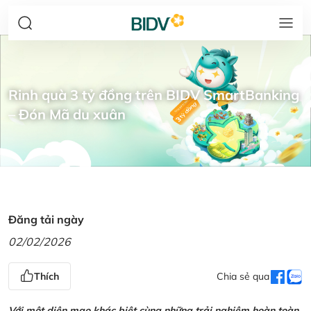
Rinh quà 3 tỷ đồng trên BIDV SmartBanking
– Đón Mã du xuân
Đăng tải ngày
02/02/2026
Thích
Chia sẻ qua
Với một diện mạo khác biệt cùng những trải nghiệm hoàn toàn