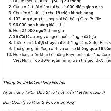
Dự án triển khai trong vòng
30 tháng
Cùng một thời điểm tại hơn
1.000 điểm giao dịch
Chuyển đổi dữ liệu cho
18 triệu khách hàng
102 ứng dụng
tích hợp với hệ thống Core Profile
96.000 tình huống
kiểm thử
Hơn
24.000 người
tham gia
25 đối tác
trong và ngoài nước cùng phối hợp
Triển khai 1
1 đợt chuyển đổi
thử nghiệm, 3 đợt Pilot 
Thời gian gián đoạn dịch vụ online
không quá 16 tiế
Hợp long triển khai hệ thống Payment hub cùng Core 
Việt Nam
, T
op 30% ngân hàng
trên thế giới thực hi
Thông tin chi tiết vui lòng liên hệ:
Ngân hàng TMCP Đầu tư và Phát triển Việt Nam (BIDV)
Ban Quản lý và Phát triển Core Banking