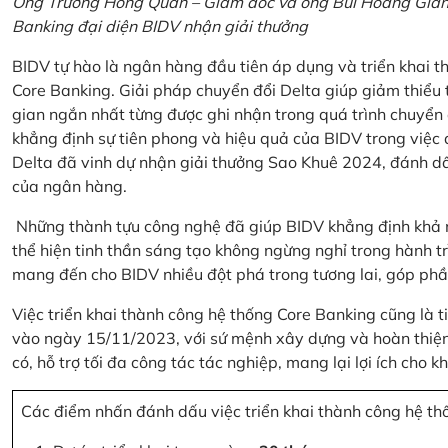
Ông Trương Hồng Quân – Giám đốc và ông Bùi Hoàng Giang
Banking đại diện BIDV nhận giải thưởng
BIDV tự hào là ngân hàng đầu tiên áp dụng và triển khai 
Core Banking. Giải pháp chuyển đổi Delta giúp giảm thiểu t
gian ngắn nhất từng được ghi nhận trong quá trình chuyển
khẳng định sự tiên phong và hiệu quả của BIDV trong việc
Delta đã vinh dự nhận giải thưởng Sao Khuê 2024, đánh dấ
của ngân hàng.
Những thành tựu công nghệ đã giúp BIDV khẳng định khả nă
thể hiện tinh thần sáng tạo không ngừng nghỉ trong hành tr
mang đến cho BIDV nhiều đột phá trong tương lai, góp phầ
Việc triển khai thành công hệ thống Core Banking cũng là 
vào ngày 15/11/2023, với sứ mệnh xây dựng và hoàn thiện 
có, hỗ trợ tối đa công tác tác nghiệp, mang lại lợi ích cho
Các điểm nhấn đánh dấu việc triển khai thành công hệ th