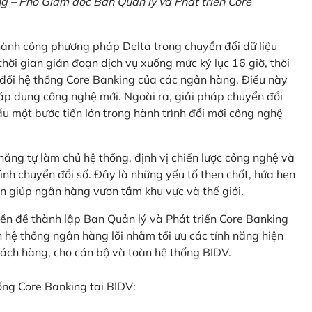
 – Phó Giám đốc Ban Quản lý và Phát triển Core
thành công phương pháp Delta trong chuyển đổi dữ liệu
hời gian gián đoạn dịch vụ xuống mức kỷ lục 16 giờ, thời
 đổi hệ thống Core Banking của các ngân hàng. Điều này
 áp dụng công nghệ mới. Ngoài ra, giải pháp chuyển đổi
u một bước tiến lớn trong hành trình đổi mới công nghệ
ng tự làm chủ hệ thống, định vị chiến lược công nghệ và
ình chuyển đổi số. Đây là những yếu tố then chốt, hứa hẹn
n giúp ngân hàng vươn tầm khu vực và thế giới.
tiền đề thành lập Ban Quản lý và Phát triển Core Banking
hệ thống ngân hàng lõi nhằm tối ưu các tính năng hiện
 khách hàng, cho cán bộ và toàn hệ thống BIDV.
ống Core Banking tại BIDV: