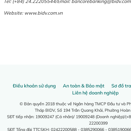
Tel: (+84) 24.22205544/Email: bancorebanking@bidv.com
Website:
www.bidv.com.vn
Điều khoản sử dụng
An toàn & Bảo mật
Sơ đồ tr
Liên hệ doanh nghiệp
© Bản quyền 2018 thuộc về Ngân hàng TMCP Đầu tư và Phá
Tháp BIDV, Số 194 Trần Quang Khải, Phường Hoàn
SĐT tiếp nhận: 19009247 (Cá nhân)/ 19009248 (Doanh nghiệp)/(+8
22200399
SĐT Tổng đài TTCSKH: 02422200588 - 0385290066 - 0385190066