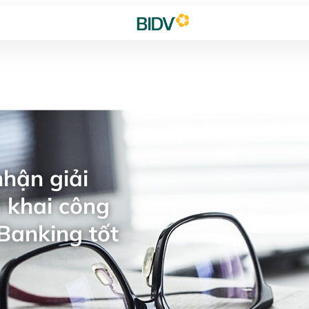
hận giải
 khai công
Banking tốt