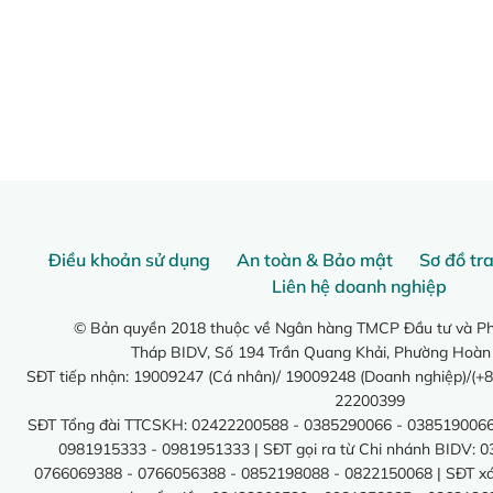
Điều khoản sử dụng
An toàn & Bảo mật
Sơ đồ tr
Liên hệ doanh nghiệp
© Bản quyền 2018 thuộc về Ngân hàng TMCP Đầu tư và Phá
Tháp BIDV, Số 194 Trần Quang Khải, Phường Hoàn
SĐT tiếp nhận: 19009247 (Cá nhân)/ 19009248 (Doanh nghiệp)/(+8
22200399
SĐT Tổng đài TTCSKH: 02422200588 - 0385290066 - 0385190066
0981915333 - 0981951333 | SĐT gọi ra từ Chi nhánh BIDV: 
0766069388 - 0766056388 - 0852198088 - 0822150068 | SĐT xác 