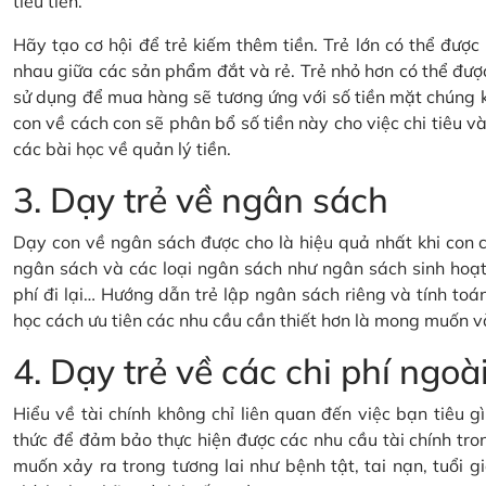
tiêu tiền.
Hãy tạo cơ hội để trẻ kiếm thêm tiền. Trẻ lớn có thể đượ
nhau giữa các sản phẩm đắt và rẻ. Trẻ nhỏ hơn có thể đượ
sử dụng để mua hàng sẽ tương ứng với số tiền mặt chúng 
con về cách con sẽ phân bổ số tiền này cho việc chi tiêu và 
các bài học về quản lý tiền.
3. Dạy trẻ về ngân sách
Dạy con về ngân sách được cho là hiệu quả nhất khi con c
ngân sách và các loại ngân sách như ngân sách sinh hoạt 
phí đi lại… Hướng dẫn trẻ lập ngân sách riêng và tính toán
học cách ưu tiên các nhu cầu cần thiết hơn là mong muốn v
4. Dạy trẻ về các chi phí ng
Hiểu về tài chính không chỉ liên quan đến việc bạn tiêu 
thức để đảm bảo thực hiện được các nhu cầu tài chính tron
muốn xảy ra trong tương lai như bệnh tật, tai nạn, tuổi gi