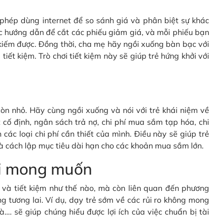
c phép dùng internet để so sánh giá và phân biệt sự khác
c hướng dẫn để cắt các phiếu giảm giá, và mỗi phiếu bạn
kiếm được. Đồng thời, cha mẹ hãy ngồi xuống bàn bạc với
tiết kiệm. Trò chơi tiết kiệm này sẽ giúp trẻ hứng khởi với
òn nhỏ. Hãy cùng ngồi xuống và nói với trẻ khái niệm về
cố định, ngân sách trả nợ, chi phí mua sắm tạp hóa, chi
 các loại chi phí cần thiết của mình. Điều này sẽ giúp trẻ
à cách lập mục tiêu dài hạn cho các khoản mua sắm lớn.
oài mong muốn
gì và tiết kiệm như thế nào, mà còn liên quan đến phương
g tương lai. Ví dụ, dạy trẻ sớm về các rủi ro không mong
à…. sẽ giúp chúng hiểu được lợi ích của việc chuẩn bị tài