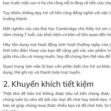
bạc trước mặt con vì họ cho rằng nỗi lo lắng về tiền của cha
Tuy nhiên, không dạy trẻ về tiền cũng đồng nghĩa với việc t
trưởng thành.
Một nghiên cứu của Đại học Cambridge cho thấy trẻ em có
năm chúng 7 tuổi, các khái niệm cơ bản về liên quan đến hành
Hãy tận dụng mọi hoạt động sinh hoạt thường ngày của gi
tính trên điện thoại của bạn để cộng giá các sản phẩm tr
giữa nhu cầu và mong muốn, hay đố chúng làm thế nào để ti
Quan trọng hơn nữa là bạn cần phân biệt cho trẻ sự khác 
dụng, thẻ ghi nợ, và thanh toán trực tuyến.
2. Khuyến khích tiết kiệm
Thật khó để bảo trẻ không được tiêu số tiền chúng được t
chúng luôn bị cám dỗ bởi các loại đồ chơi hay bánh kẹo. H
hơn sẽ giúp chúng mua được nhiều kẹo và đồ chơi hơn, từ đó