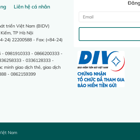
Đăng 
ang
Liên hệ cá nhân
t triển Việt Nam (BIDV)
 Kiếm, TP Hà Nội
4-24) 22200588 - Fax: (+84-24)
 - 0981910333 - 0866200333 -
0336258333 - 0336128333 -
minh giao dịch thẻ, giao dịch
388 - 0862159399
Việt Nam