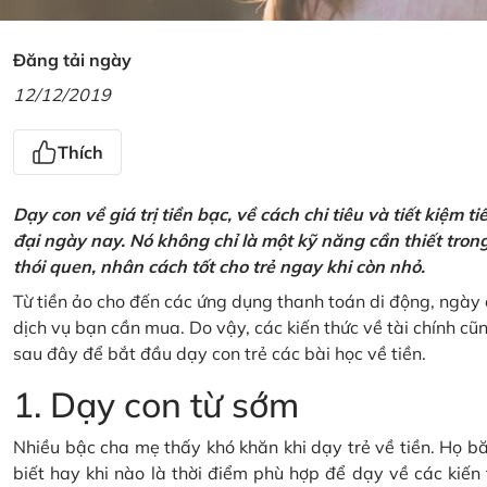
Đăng tải ngày
12/12/2019
Thích
Dạy con về giá trị tiền bạc, về cách chi tiêu và tiết kiệm 
đại ngày nay. Nó không chỉ là một kỹ năng cần thiết tro
thói quen, nhân cách tốt cho trẻ ngay khi còn nhỏ.
Từ tiền ảo cho đến các ứng dụng thanh toán di động, ngày 
dịch vụ bạn cần mua. Do vậy, các kiến thức về tài chính c
sau đây để bắt đầu dạy con trẻ các bài học về tiền.
1. Dạy con từ sớm
Nhiều bậc cha mẹ thấy khó khăn khi dạy trẻ về tiền. Họ bă
biết hay khi nào là thời điểm phù hợp để dạy về các kiến