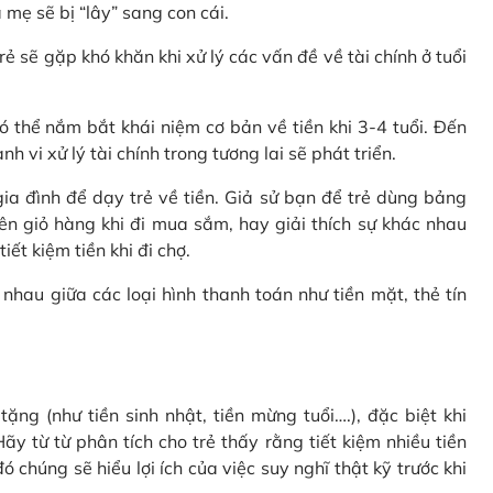
 mẹ sẽ bị “lây” sang con cái.
rẻ sẽ gặp khó khăn khi xử lý các vấn đề về tài chính ở tuổi
 thể nắm bắt khái niệm cơ bản về tiền khi 3-4 tuổi. Đến
 vi xử lý tài chính trong tương lai sẽ phát triển.
a đình để dạy trẻ về tiền. Giả sử bạn để trẻ dùng bảng
ên giỏ hàng khi đi mua sắm, hay giải thích sự khác nhau
ết kiệm tiền khi đi chợ.
nhau giữa các loại hình thanh toán như tiền mặt, thẻ tín
ặng (như tiền sinh nhật, tiền mừng tuổi….), đặc biệt khi
ãy từ từ phân tích cho trẻ thấy rằng tiết kiệm nhiều tiền
 chúng sẽ hiểu lợi ích của việc suy nghĩ thật kỹ trước khi