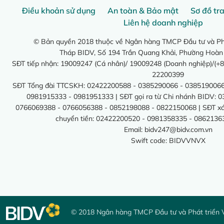
Điều khoản sử dụng
An toàn & Bảo mật
Sơ đồ tr
Liên hệ doanh nghiệp
© Bản quyền 2018 thuộc về Ngân hàng TMCP Đầu tư và Phá
Tháp BIDV, Số 194 Trần Quang Khải, Phường Hoàn
SĐT tiếp nhận: 19009247 (Cá nhân)/ 19009248 (Doanh nghiệp)/(+8
22200399
SĐT Tổng đài TTCSKH: 02422200588 - 0385290066 - 0385190066
0981915333 - 0981951333 | SĐT gọi ra từ Chi nhánh BIDV: 
0766069388 - 0766056388 - 0852198088 - 0822150068 | SĐT xác 
chuyển tiền: 02422200520 - 0981358335 - 0862136
Email:
bidv247@bidv.com.vn
Swift code: BIDVVNVX
© 2018 Ngân hàng TMCP Đầu tư và Phát triển 