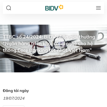
TTBC số 24/2024: BIDV nhận giải thưởng
“Ngân hàng triển khai công nghệ cho hệ
thống Core Banking tốt nhất Việt Nam”
Đăng tải ngày
19/07/2024