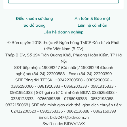
Điều khoản sử dụng
An toàn & Bảo mật
Sơ đồ trang
Liên hệ cá nhân
Liên hệ doanh nghiệp
© Bản quyền 2018 thuộc về Ngân hàng TMCP Đầu tư và Phát
triển Việt Nam (BIDV)
Tháp BIDV, Số 194 Trần Quang Khải, Phường Hoàn Kiếm, TP Hà
Nội
SĐT tiếp nhận: 19009247 (Cá nhân)/ 19009248 (Doanh
nghiệp)/(+84-24) 22200588 - Fax: (+84-24) 22200399
SĐT Tổng đài TTCSKH: 02422200588 - 0385290066 -
0385190066 - 0981910333 - 0866200333 - 0981915333 -
0981951333 | SĐT gọi ra từ Chi nhánh BIDV: 0336258333 -
0336128333 - 0766069388 - 0766056388 - 0852198088 -
0822150068 | SĐT xác minh giao dịch thẻ, giao dịch chuyển tiền:
02422200520 - 0981358335 - 0862136388 - 0862159399
Email:
bidv247@bidv.com.vn
Swift code: BIDVVNVX