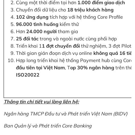
Cùng một thời điểm tại hơn
1.000 điểm giao dịch
Chuyển đổi dữ liệu cho
18 triệu khách hàng
102 ứng dụng
tích hợp với hệ thống Core Profile
96.000 tình huống
kiểm thử
Hơn
24.000 người
tham gia
25 đối tác
trong và ngoài nước cùng phối hợp
Triển khai 1
1 đợt chuyển đổi
thử nghiệm, 3 đợt Pilot 
Thời gian gián đoạn dịch vụ online
không quá 16 tiế
Hợp long triển khai hệ thống Payment hub cùng Core 
đầu tiên tại Việt Nam
, T
op 30% ngân hàng
trên thế 
ISO20022
Thông tin chi tiết vui lòng liên hệ:
Ngân hàng TMCP Đầu tư và Phát triển Việt Nam (BIDV)
Ban Quản lý và Phát triển Core Banking