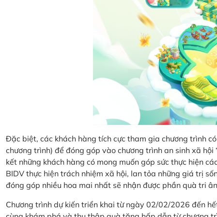
Đặc biệt, các khách hàng tích cực tham gia chương trình có 
chương trình) để đóng góp vào chương trình an sinh xã hộ
kết những khách hàng có mong muốn góp sức thực hiện các 
BIDV thực hiện trách nhiệm xã hội, lan tỏa những giá trị s
đóng góp nhiều hoa mai nhất sẽ nhận được phần quà tri ân 
Chương trình dự kiến triển khai từ ngày 02/02/2026 đến 
cùng khám phá và thu thập quà tặng hấp dẫn từ chương tr