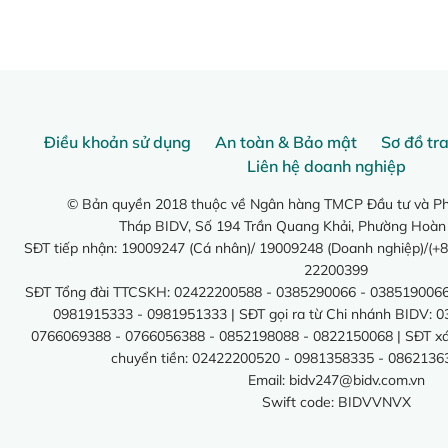
Điều khoản sử dụng
An toàn & Bảo mật
Sơ đồ tr
Liên hệ doanh nghiệp
© Bản quyền 2018 thuộc về Ngân hàng TMCP Đầu tư và Phá
Tháp BIDV, Số 194 Trần Quang Khải, Phường Hoàn
SĐT tiếp nhận: 19009247 (Cá nhân)/ 19009248 (Doanh nghiệp)/(+8
22200399
SĐT Tổng đài TTCSKH: 02422200588 - 0385290066 - 0385190066
0981915333 - 0981951333 | SĐT gọi ra từ Chi nhánh BIDV: 
0766069388 - 0766056388 - 0852198088 - 0822150068 | SĐT xác 
chuyển tiền: 02422200520 - 0981358335 - 0862136
Email:
bidv247@bidv.com.vn
Swift code: BIDVVNVX