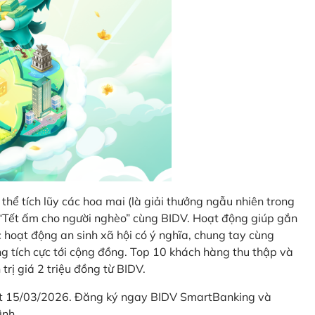
thể tích lũy các hoa mai (là giải thưởng ngẫu nhiên trong
i “Tết ấm cho người nghèo” cùng BIDV. Hoạt động giúp gắn
hoạt động an sinh xã hội có ý nghĩa, chung tay cùng
ống tích cực tới cộng đồng. Top 10 khách hàng thu thập và
trị giá 2 triệu đồng từ BIDV.
hết 15/03/2026. Đăng ký ngay BIDV SmartBanking và
ình.