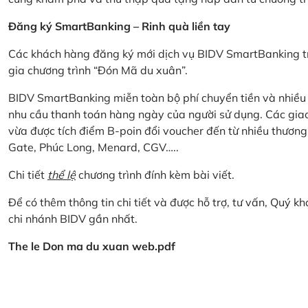
Đăng ký SmartBanking – Rinh quà liền tay
Các khách hàng đăng ký mới dịch vụ BIDV SmartBanking tr
gia chương trình “Đón Mã du xuân”.
BIDV SmartBanking miễn toàn bộ phí chuyển tiền và nhiều lo
nhu cầu thanh toán hàng ngày của người sử dụng. Các giao
vừa được tích điểm B-poin đổi voucher đến từ nhiều thương
Gate, Phúc Long, Menard, CGV…..
Chi tiết
thể lệ
chương trình đính kèm bài viết.
Để có thêm thông tin chi tiết và được hỗ trợ, tư vấn, Quý 
chi nhánh BIDV gần nhất.
The le Don ma du xuan web.pdf