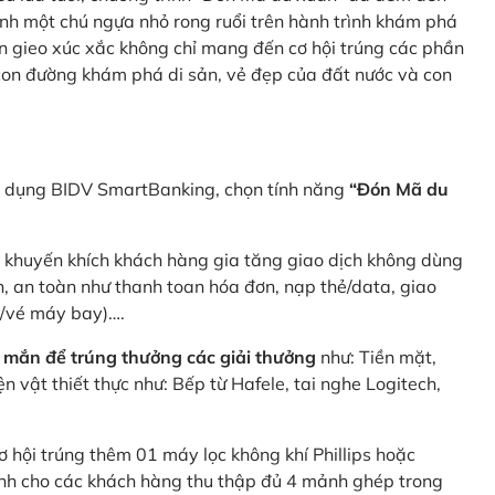
nh một chú ngựa nhỏ rong ruổi trên hành trình khám phá
n gieo xúc xắc không chỉ mang đến cơ hội trúng các phần
 con đường khám phá di sản, vẻ đẹp của đất nước và con
ng dụng BIDV SmartBanking, chọn tính năng
“Đón Mã du
p khuyến khích khách hàng gia tăng giao dịch không dùng
h, an toàn như thanh toan hóa đơn, nạp thẻ/data, giao
e/vé máy bay)….
 mắn để trúng thưởng các giải thưởng
như: Tiền mặt,
 vật thiết thực như: Bếp từ Hafele, tai nghe Logitech,
ơ hội trúng thêm 01 máy lọc không khí Phillips hoặc
dành cho các khách hàng thu thập đủ 4 mảnh ghép trong