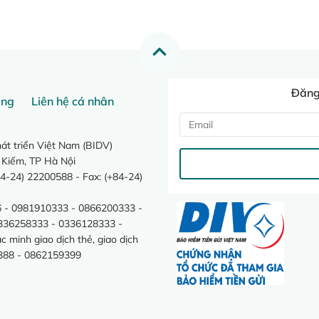
Đăng 
ang
Liên hệ cá nhân
t triển Việt Nam (BIDV)
 Kiếm, TP Hà Nội
4-24) 22200588 - Fax: (+84-24)
 - 0981910333 - 0866200333 -
0336258333 - 0336128333 -
minh giao dịch thẻ, giao dịch
388 - 0862159399