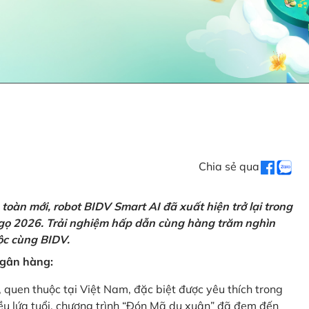
Chia sẻ qua
oàn mới, robot BIDV Smart AI đã xuất hiện trở lại trong
Ngọ 2026. Trải nghiệm hấp dẫn cùng hàng trăm nghìn
lộc cùng BIDV.
 ngân hàng:
, quen thuộc tại Việt Nam, đặc biệt được yêu thích trong
iều lứa tuổi, chương trình “Đón Mã du xuân” đã đem đến