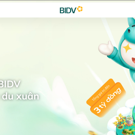
 BIDV
 du xuân