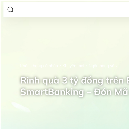
Khách hàng cá nhân
Khuyến mại
Ngân hàng số
Rinh quà 3 tỷ đồng trên
SmartBanking – Đón Mã