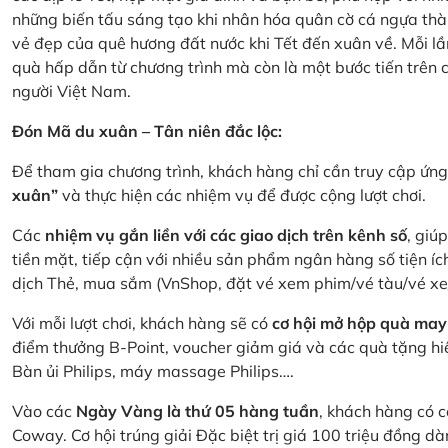
những biến tấu sáng tạo khi nhân hóa quân cờ cá ngựa thà
vẻ đẹp của quê hương đất nước khi Tết đến xuân về. Mỗi lầ
quà hấp dẫn từ chương trình mà còn là một bước tiến trên
người Việt Nam.
Đón Mã du xuân – Tân niên đắc lộc:
Để tham gia chương trình, khách hàng chỉ cần truy cập ứ
xuân”
và thực hiện các nhiệm vụ để được cộng lượt chơi.
Các
nhiệm vụ gắn liền với các giao dịch trên kênh số
, giú
tiền mặt, tiếp cận với nhiều sản phẩm ngân hàng số tiện íc
dịch Thẻ, mua sắm (VnShop, đặt vé xem phim/vé tàu/vé x
Với mỗi lượt chơi, khách hàng sẽ có
cơ hội mở hộp quà may
điểm thưởng B-Point, voucher giảm giá và các quà tặng hiện
Bàn ủi Philips, máy massage Philips….
Vào các
Ngày Vàng là thứ 05 hàng tuần
, khách hàng có c
Coway. Cơ hội trúng giải Đặc biệt trị giá 100 triệu đồng 