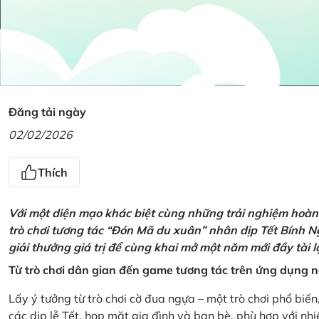
Đăng tải ngày
02/02/2026
Thích
Với một diện mạo khác biệt cùng những trải nghiệm hoàn t
trò chơi tương tác “Đón Mã du xuân” nhân dịp Tết Bính 
giải thưởng giá trị để cùng khai mở một năm mới đầy tài 
Từ trò chơi dân gian đến game tương tác trên ứng dụng
Lấy ý tưởng từ trò chơi cờ đua ngựa – một trò chơi phổ biến
các dịp lễ Tết, họp mặt gia đình và bạn bè, phù hợp với nh