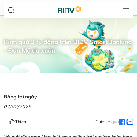
Rinh quà 3 tỷ đồng trên BIDV SmartBanking
– Đón Mã du xuân
Đăng tải ngày
02/02/2026
Thích
Chia sẻ qua
Với một diện mạo khác biệt cùng những trải nghiệm hoàn toàn