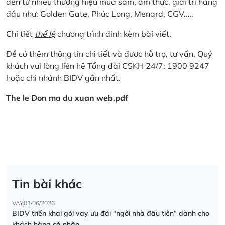
đến từ nhiều thương hiệu mua sắm, ẩm thực, giải trí hàng
đầu như: Golden Gate, Phúc Long, Menard, CGV…..
Chi tiết
thể lệ
chương trình đính kèm bài viết.
Để có thêm thông tin chi tiết và được hỗ trợ, tư vấn, Quý
khách vui lòng liên hệ Tổng đài CSKH 24/7: 1900 9247
hoặc chi nhánh BIDV gần nhất.
The le Don ma du xuan web.pdf
Tin bài khác
VAY
01/06/2026
BIDV triển khai gói vay ưu đãi “ngôi nhà đầu tiên” dành cho
khách hàng cá nhân