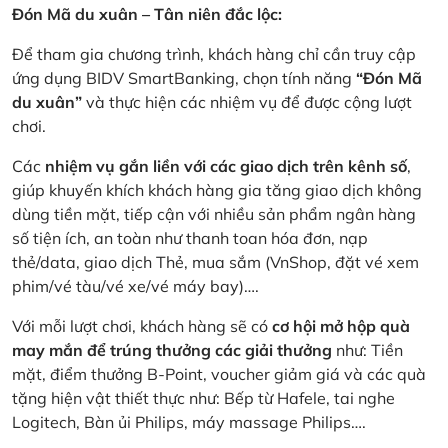
Đón Mã du xuân – Tân niên đắc lộc:
Để tham gia chương trình, khách hàng chỉ cần truy cập
ứng dụng BIDV SmartBanking, chọn tính năng
“Đón Mã
du xuân”
và thực hiện các nhiệm vụ để được cộng lượt
chơi.
Các
nhiệm vụ gắn liền với các giao dịch trên kênh số
,
giúp khuyến khích khách hàng gia tăng giao dịch không
dùng tiền mặt, tiếp cận với nhiều sản phẩm ngân hàng
số tiện ích, an toàn như thanh toan hóa đơn, nạp
thẻ/data, giao dịch Thẻ, mua sắm (VnShop, đặt vé xem
phim/vé tàu/vé xe/vé máy bay)….
Với mỗi lượt chơi, khách hàng sẽ có
cơ hội mở hộp quà
may mắn để trúng thưởng các giải thưởng
như: Tiền
mặt, điểm thưởng B-Point, voucher giảm giá và các quà
tặng hiện vật thiết thực như: Bếp từ Hafele, tai nghe
Logitech, Bàn ủi Philips, máy massage Philips….