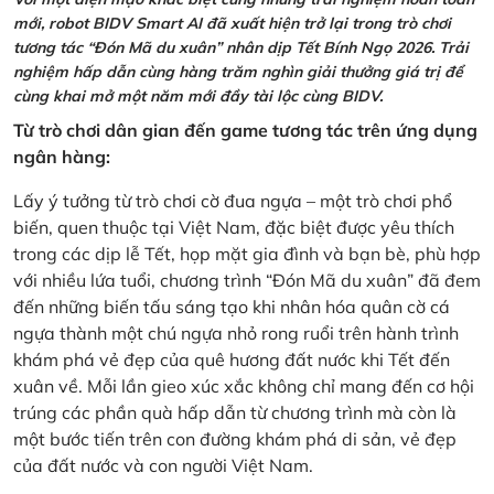
mới, robot BIDV Smart AI đã xuất hiện trở lại trong trò chơi
tương tác “Đón Mã du xuân” nhân dịp Tết Bính Ngọ 2026. Trải
nghiệm hấp dẫn cùng hàng trăm nghìn giải thưởng giá trị để
cùng khai mở một năm mới đầy tài lộc cùng BIDV.
Từ trò chơi dân gian đến game tương tác trên ứng dụng
ngân hàng:
Lấy ý tưởng từ trò chơi cờ đua ngựa – một trò chơi phổ
biến, quen thuộc tại Việt Nam, đặc biệt được yêu thích
trong các dịp lễ Tết, họp mặt gia đình và bạn bè, phù hợp
với nhiều lứa tuổi, chương trình “Đón Mã du xuân” đã đem
đến những biến tấu sáng tạo khi nhân hóa quân cờ cá
ngựa thành một chú ngựa nhỏ rong ruổi trên hành trình
khám phá vẻ đẹp của quê hương đất nước khi Tết đến
xuân về. Mỗi lần gieo xúc xắc không chỉ mang đến cơ hội
trúng các phần quà hấp dẫn từ chương trình mà còn là
một bước tiến trên con đường khám phá di sản, vẻ đẹp
của đất nước và con người Việt Nam.