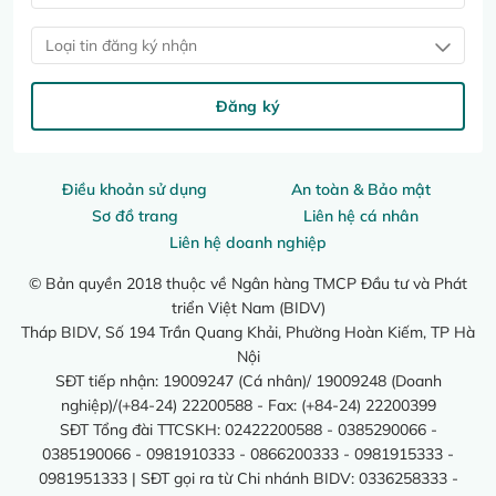
Loại tin đăng ký nhận
Đăng ký
Điều khoản sử dụng
An toàn & Bảo mật
Sơ đồ trang
Liên hệ cá nhân
Liên hệ doanh nghiệp
© Bản quyền 2018 thuộc về Ngân hàng TMCP Đầu tư và Phát
triển Việt Nam (BIDV)
Tháp BIDV, Số 194 Trần Quang Khải, Phường Hoàn Kiếm, TP Hà
Nội
SĐT tiếp nhận: 19009247 (Cá nhân)/ 19009248 (Doanh
nghiệp)/(+84-24) 22200588 - Fax: (+84-24) 22200399
SĐT Tổng đài TTCSKH: 02422200588 - 0385290066 -
0385190066 - 0981910333 - 0866200333 - 0981915333 -
0981951333 | SĐT gọi ra từ Chi nhánh BIDV: 0336258333 -