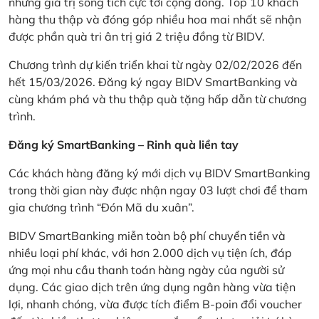
những giá trị sống tích cực tới cộng đồng. Top 10 khách
hàng thu thập và đóng góp nhiều hoa mai nhất sẽ nhận
được phần quà tri ân trị giá 2 triệu đồng từ BIDV.
Chương trình dự kiến triển khai từ ngày 02/02/2026 đến
hết 15/03/2026. Đăng ký ngay BIDV SmartBanking và
cùng khám phá và thu thập quà tặng hấp dẫn từ chương
trình.
Đăng ký SmartBanking – Rinh quà liền tay
Các khách hàng đăng ký mới dịch vụ BIDV SmartBanking
trong thời gian này được nhận ngay 03 lượt chơi để tham
gia chương trình “Đón Mã du xuân”.
BIDV SmartBanking miễn toàn bộ phí chuyển tiền và
nhiều loại phí khác, với hơn 2.000 dịch vụ tiện ích, đáp
ứng mọi nhu cầu thanh toán hàng ngày của người sử
dụng. Các giao dịch trên ứng dụng ngân hàng vừa tiện
lợi, nhanh chóng, vừa được tích điểm B-poin đổi voucher