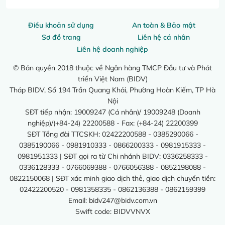
Điều khoản sử dụng
An toàn & Bảo mật
Sơ đồ trang
Liên hệ cá nhân
Liên hệ doanh nghiệp
© Bản quyền 2018 thuộc về Ngân hàng TMCP Đầu tư và Phát
triển Việt Nam (BIDV)
Tháp BIDV, Số 194 Trần Quang Khải, Phường Hoàn Kiếm, TP Hà
Nội
SĐT tiếp nhận: 19009247 (Cá nhân)/ 19009248 (Doanh
nghiệp)/(+84-24) 22200588 - Fax: (+84-24) 22200399
SĐT Tổng đài TTCSKH: 02422200588 - 0385290066 -
0385190066 - 0981910333 - 0866200333 - 0981915333 -
0981951333 | SĐT gọi ra từ Chi nhánh BIDV: 0336258333 -
0336128333 - 0766069388 - 0766056388 - 0852198088 -
0822150068 | SĐT xác minh giao dịch thẻ, giao dịch chuyển tiền:
02422200520 - 0981358335 - 0862136388 - 0862159399
Email:
bidv247@bidv.com.vn
Swift code: BIDVVNVX