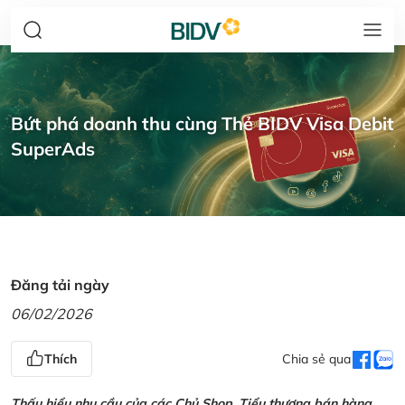
Bứt phá doanh thu cùng Thẻ BIDV Visa Debit
SuperAds
Đăng tải ngày
06/02/2026
Thích
Chia sẻ qua
Thấu hiểu nhu cầu của các Chủ Shop, Tiểu thương bán hàng