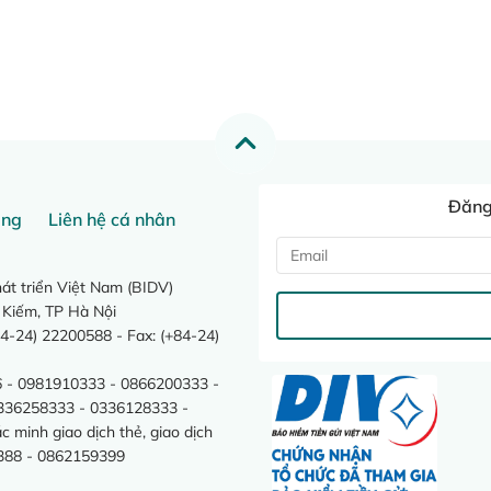
Đăng 
ang
Liên hệ cá nhân
t triển Việt Nam (BIDV)
 Kiếm, TP Hà Nội
4-24) 22200588 - Fax: (+84-24)
 - 0981910333 - 0866200333 -
0336258333 - 0336128333 -
minh giao dịch thẻ, giao dịch
388 - 0862159399