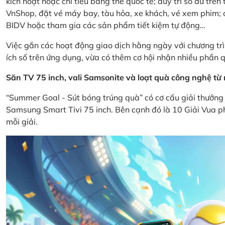
kích hoạt hoặc chi tiêu bằng thẻ quốc tế; duy trì số dư tr
VnShop, đặt vé máy bay, tàu hỏa, xe khách, vé xem phim; d
BIDV hoặc tham gia các sản phẩm tiết kiệm tự động…
Việc gắn các hoạt động giao dịch hằng ngày với chương trì
ích số trên ứng dụng, vừa có thêm cơ hội nhận nhiều phần q
Săn TV 75 inch, vali Samsonite và loạt quà công nghệ t
“Summer Goal - Sút bóng trúng quà” có cơ cấu giải thưởng 
Samsung Smart Tivi 75 inch. Bên cạnh đó là 10 Giải Vua ph
mỗi giải.