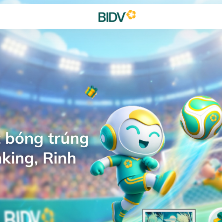
 bóng trúng
king, Rinh