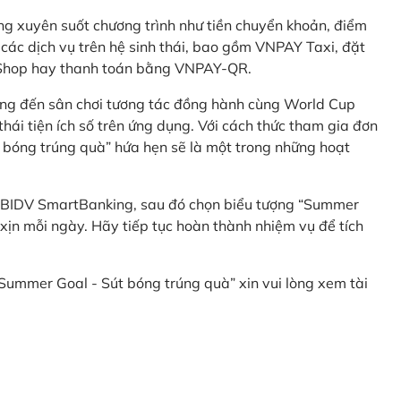
g xuyên suốt chương trình như tiền chuyển khoản, điểm
 các dịch vụ trên hệ sinh thái, bao gồm VNPAY Taxi, đặt
nShop hay thanh toán bằng VNPAY-QR.
ng đến sân chơi tương tác đồng hành cùng World Cup
hái tiện ích số trên ứng dụng. Với cách thức tham gia đơn
 bóng trúng quà” hứa hẹn sẽ là một trong những hoạt
 BIDV SmartBanking, sau đó chọn biểu tượng “Summer
xịn mỗi ngày. Hãy tiếp tục hoàn thành nhiệm vụ để tích
 “Summer Goal - Sút bóng trúng quà” xin vui lòng xem tài