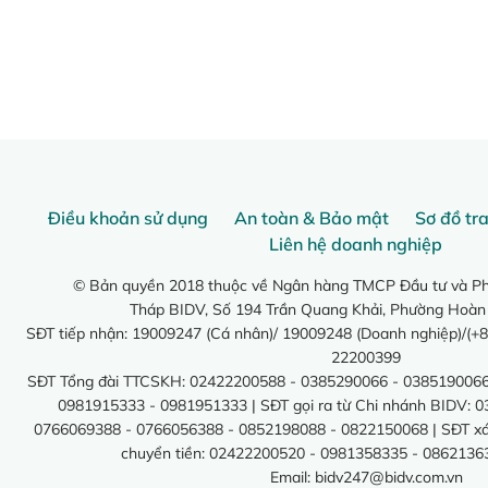
Điều khoản sử dụng
An toàn & Bảo mật
Sơ đồ tr
Liên hệ doanh nghiệp
© Bản quyền 2018 thuộc về Ngân hàng TMCP Đầu tư và Phá
Tháp BIDV, Số 194 Trần Quang Khải, Phường Hoàn
SĐT tiếp nhận: 19009247 (Cá nhân)/ 19009248 (Doanh nghiệp)/(+8
22200399
SĐT Tổng đài TTCSKH: 02422200588 - 0385290066 - 0385190066
0981915333 - 0981951333 | SĐT gọi ra từ Chi nhánh BIDV: 
0766069388 - 0766056388 - 0852198088 - 0822150068 | SĐT xác 
chuyển tiền: 02422200520 - 0981358335 - 0862136
Email:
bidv247@bidv.com.vn