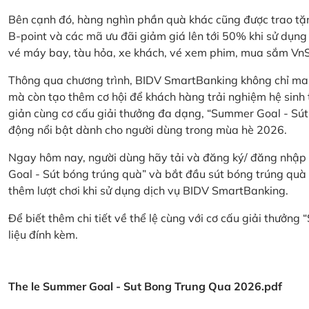
Bên cạnh đó, hàng nghìn phần quà khác cũng được trao tặn
B-point và các mã ưu đãi giảm giá lên tới 50% khi sử dụng
vé máy bay, tàu hỏa, xe khách, vé xem phim, mua sắm V
Thông qua chương trình, BIDV SmartBanking không chỉ ma
mà còn tạo thêm cơ hội để khách hàng trải nghiệm hệ sinh t
giản cùng cơ cấu giải thưởng đa dạng, “Summer Goal - Sút
động nổi bật dành cho người dùng trong mùa hè 2026.
Ngay hôm nay, người dùng hãy tải và đăng ký/ đăng nhập
Goal - Sút bóng trúng quà” và bắt đầu sút bóng trúng quà 
thêm lượt chơi khi sử dụng dịch vụ BIDV SmartBanking.
Để biết thêm chi tiết về thể lệ cùng với cơ cấu giải thưởng
liệu đính kèm.
The le Summer Goal - Sut Bong Trung Qua 2026.pdf