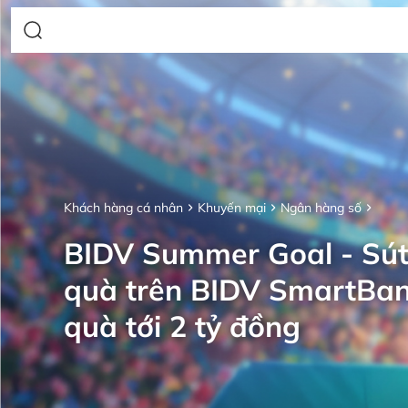
Khách hàng cá nhân
Khuyến mại
Ngân hàng số
BIDV Summer Goal - Sút
quà trên BIDV SmartBan
quà tới 2 tỷ đồng