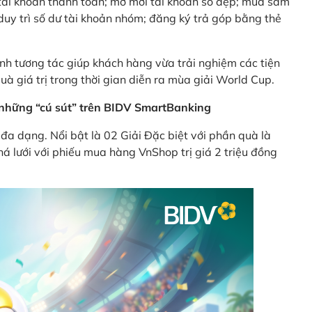
ên tài khoản thanh toán; mở mới tài khoản số đẹp; mua sắm
uy trì số dư tài khoản nhóm; đăng ký trả góp bằng thẻ
nh tương tác giúp khách hàng vừa trải nghiệm các tiện
uà giá trị trong thời gian diễn ra mùa giải World Cup.
ừ những “cú sút” trên BIDV SmartBanking
đa dạng. Nổi bật là 02 Giải Đặc biệt với phần quà là
á lưới với phiếu mua hàng VnShop trị giá 2 triệu đồng