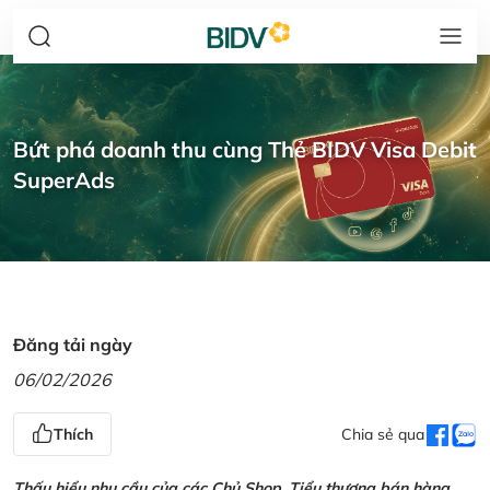
Bứt phá doanh thu cùng Thẻ BIDV Visa Debit
SuperAds
Đăng tải ngày
06/02/2026
Thích
Chia sẻ qua
Thấu hiểu nhu cầu của các Chủ Shop, Tiểu thương bán hàng